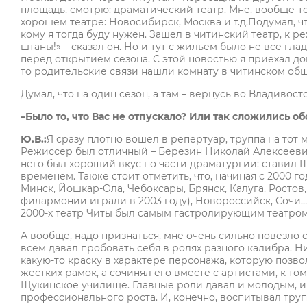
площадь, смотрю: драматический театр. Мне, вообще-то,
хорошем театре: Новосибирск, Москва и т.д.Подумал, 
кому я тогда буду нужен. Зашел в читинский театр, к р
штаны!» – сказал он. Но и тут с жильем было не все г
перед открытием сезона. С этой новостью я приехал дом
то родительские связи нашли комнату в читинском обще
Думал, что на один сезон, а там – вернусь во Владивосто
–Было то, что Вас не отпускало? Или так сложились об
Ю.В.:
Я сразу плотно вошел в репертуар, труппа на тот 
Режиссер был отличный – Березин Николай Алексееви
него был хороший вкус по части драматургии: ставил 
временем. Также стоит отметить, что, начиная с 2000 го
Минск, Йошкар-Ола, Чебоксары, Брянск, Калуга, Ростов,
филармонии играли в 2003 году), Новороссийск, Сочи… 
2000-х театр Читы был самым гастролирующим театром
А вообще, надо признаться, мне очень сильно повезло
всем давал пробовать себя в ролях разного калибра. Н
какую-то краску в характере персонажа, которую позв
жестких рамок, а сочинял его вместе с артистами, к т
Щукинское училище. Главные роли давал и молодым, и 
профессионального роста. И, конечно, воспитывал трупп