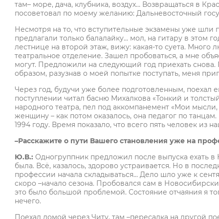
там– море, дача, клубника, воздух… Возвращаться в Кра
посоветовал по моему желанию: Дальневосточный госу
Несмотря на то, что вступительные экзамены уже шли 
предлагали только балалайку… мол, на гитару в этом го
лестнице на второй этаж, вижу: какая-то суета. Много 
театральное отделение. Зашел пробоваться, а мне объяс
могут. Предложили на следующий год приехать снова. 
образом, разузнав о моей попытке поступать, меня при
Через год, будучи уже более подготовленным, поехал е
поступлении читал басню Михалкова «Тонкий и толстый
народного театра, пел под аккомпанемент «Мои мысли, 
женщину – как потом оказалось, она педагог по танцам.
1994 году. Время показало, что всего пять человек из 
–Расскажите о пути Вашего становления уже на проф
Ю.В.:
Одногруппник предложил после выпуска ехать в 
была. Всё, казалось, здорово устраивается. Но в после
профессии начала складываться… Дело шло уже к сентяб
скоро –начало сезона. Пробовался сам в Новосибирские
это было большой проблемой. Состояние отчаяния я то
нечего.
Поехал домой через Читу, там –пересадка на другой п