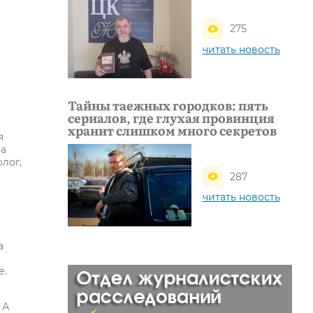
275
читать новость
Тайны таежных городков: пять
сериалов, где глухая провинция
хранит слишком много секретов
я
на
лог,
287
читать новость
а
е.
 А