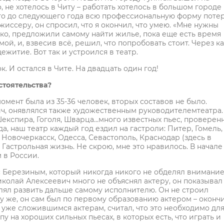
 не хотелось в Читу – работать хотелось в большом городе
что до следующего года всю профессиональную форму поте
ежиссеру, он спросил, что я окончил, что умею. «Мне нужны
ладко, предложили самому найти жилье, пока еще есть время
ой, и, взвесив всё, решил, что попробовать стоит. Через к
житие. Вот так и устроился в театр.
к. И остался в Чите. На двадцать один год!
стоятельства?
момент была из 35-36 человек, вторых составов не было.
ч, онявлялся также художественным руководителемтеатра.
Шекспира, Гоголя, Шварца…много известных пьес, проверен
да, наш театр каждый год ездил на гастроли: Питер, Гомель,
 Новочеркасск, Одесса, Севастополь, Краснодар (здесь в
Гастрольная жизнь. Не скрою, мне это нравилось. В начале
 в России.
 с Березиным, который никогда никого не обделял внимание
иколай Алексеевич много не объяснял актеру, он показывал
олял развить дальше самому исполнителю. Он не строил
ому же, он сам был по первому образованию актером – оконч
уже сложившимся актерам, считал, что это необходимо дл
у на хороших сильных пьесах, в которых есть, что играть и