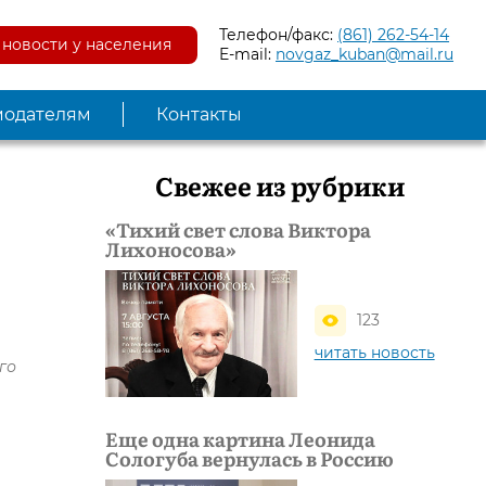
Телефон/факс:
(861) 262-54-14
новости у населения
E-mail:
novgaz_kuban@mail.ru
модателям
Контакты
Свежее из рубрики
«Тихий свет слова Виктора
Лихоносова»
123
читать новость
го
Еще одна картина Леонида
Сологуба вернулась в Россию