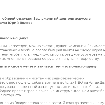
ой юбилей отмечает Заслуженный деятель искусств
драмы Юрий Волков
ивело на сцену?
вным, непоседой, можно сказать, душой компании. Занималс
становках и вообще всегда был рад выйти на сцену: играл 
ли, чтобы я стал медиком, как они: отец – хирург-травмато
 их мнению, в правильное русло, я тянулся к творчеству.
ийти к своей мечте и заняться тем, что по-настоящему
нем образовании – монтажник радиотехнических
Это было после службы в армии в войсках ПВО на Алтае.Дв
ию урана: постоянный запах тухлых яиц и головные боли…
ободное время играл в вокально-инструментальном ансамбл
а гитариста.
цев из Владивостока звал в гости. Я взял да поехал к нему.