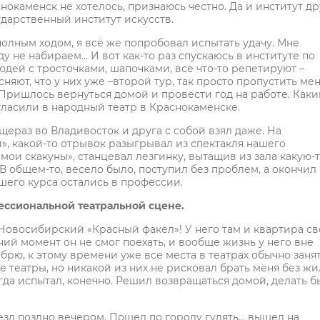
снокаменск не хотелось, признаюсь честно. Да и институт др
дарственный институт искусств.
полным ходом, я всё же попробовал испытать удачу. Мне
ду не набираем… И вот как-то раз спускаюсь в институте по
людей с тросточками, шапочками, все что-то репетируют –
няют, что у них уже –второй тур, так просто пропустить мен
Пришлось вернуться домой и провести год на работе. Каки
гласили в народный театр в Краснокаменске.
щераз во Владивосток и друга с собой взял даже. На
», какой-то отрывок разыгрывал из спектакля нашего
мои скакуны», станцевал лезгинку, вытащив из зала какую-
 В общем-то, весело было, поступил без проблем, а окончил
нашего курса остались в профессии.
ессиональной театральной сцене.
Новосибирский «Красный факел»! У него там и квартира св
дний момент он не смог поехать, и вообще жизнь у него вне
рю, к этому времени уже все места в театрах обычно занят
 театры, но никакой из них не рисковал брать меня без жи
гда испытал, конечно. Решил возвращаться домой, делать б
оезд поздно вечером. Пошел по городу гулять… вышел на