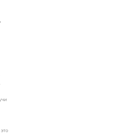
ь
л
.
–
учи
 это