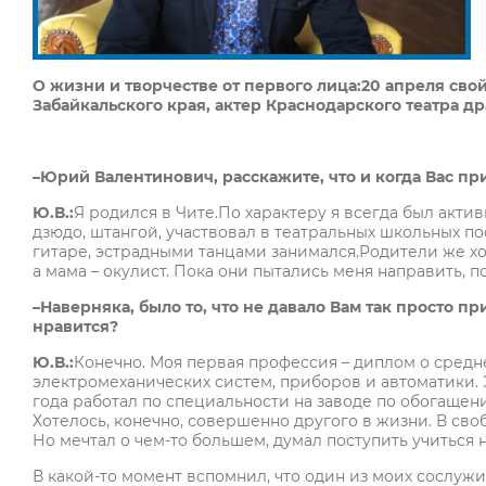
О жизни и творчестве от первого лица:20 апреля св
Забайкальского края, актер Краснодарского театра 
–Юрий Валентинович, расскажите, что и когда Вас пр
Ю.В.:
Я родился в Чите.По характеру я всегда был акти
дзюдо, штангой, участвовал в театральных школьных по
гитаре, эстрадными танцами занимался.Родители же хоте
а мама – окулист. Пока они пытались меня направить, по
–Наверняка, было то, что не давало Вам так просто пр
нравится?
Ю.В.:
Конечно. Моя первая профессия – диплом о сред
электромеханических систем, приборов и автоматики. 
года работал по специальности на заводе по обогащен
Хотелось, конечно, совершенно другого в жизни. В св
Но мечтал о чем-то большем, думал поступить учиться н
В какой-то момент вспомнил, что один из моих сослужив