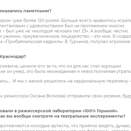
и оказались памятными?
ером –уже более 120 ролей. Больше всего нравилось играт
Хлестаковым с удовольствием был на протяжении многих
 – был уже не «молодой человек лет 23». А вообще, честно
ти ужимки, преувеличенное лицедейство – это мое. Я созда
а «Прибайкальская кадриль» В. Гуркина), получал огромное
 Краснодар?
еевича, ценили его за то, что он для нас стал хорошим
ке он умер, это была неожиданная и невосполнимая утрата
ались… И мы с женой решились на кардинальную перемену 
к режиссера Оксана Волкова) отправили свои резюме, буд
ствовали в режиссерской лаборатории «100% Горький».
Как вы вообще смотрите на театральные эксперименты?
ротивляются молодые артисты, что приятно видеть, думаю,