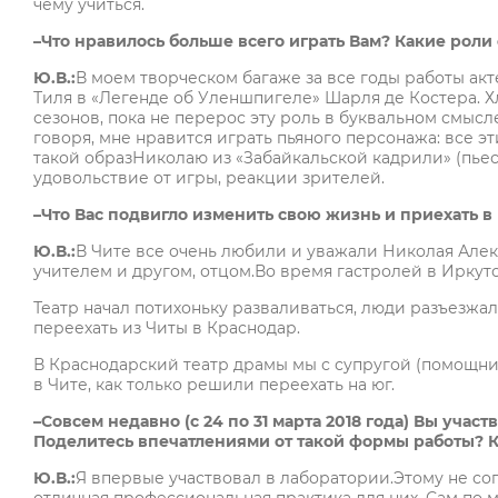
чему учиться.
–Что нравилось больше всего играть Вам? Какие рол
Ю.В.:
В моем творческом багаже за все годы работы акт
Тиля в «Легенде об Уленшпигеле» Шарля де Костера. 
сезонов, пока не перерос эту роль в буквальном смысле
говоря, мне нравится играть пьяного персонажа: все э
такой образНиколаю из «Забайкальской кадрили» (пьес
удовольствие от игры, реакции зрителей.
–Что Вас подвигло изменить свою жизнь и приехать в
Ю.В.:
В Чите все очень любили и уважали Николая Алекс
учителем и другом, отцом.Во время гастролей в Иркутс
Театр начал потихоньку разваливаться, люди разъезж
переехать из Читы в Краснодар.
В Краснодарский театр драмы мы с супругой (помощни
в Чите, как только решили переехать на юг.
–Совсем недавно (с 24 по 31 марта 2018 года) Вы уча
Поделитесь впечатлениями от такой формы работы? 
Ю.В.:
Я впервые участвовал в лаборатории.Этому не соп