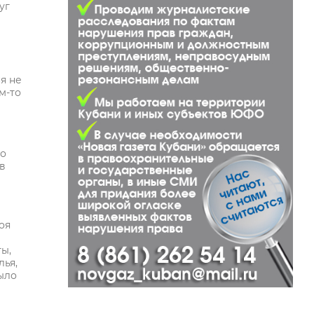
уг
я не
м-то
то
 в
оя
ы,
лья,
ыло