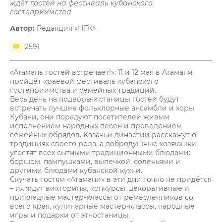
ждёт гостей на фестиваль кубанского
гостеприимства
Автор:
Редакция «НГК»
2591
«Атамань гостей встречает!»: 11 и 12 мая в Атамани
пройдёт краевой фестиваль кубанского
гостеприимства и семейных традиций.
Весь день на подворьях станицы гостей будут
встречать лучшие фольклорные ансамбли и хоры
Кубани, они порадуют посетителей живым
исполнением народных песен и проведением
семейных обрядов. Казачьи династии расскажут о
традициях своего рода, а добродушные хозяюшки
угостят всех сытными традиционными блюдами:
борщом, пампушками, выпечкой, соленьями и
другими блюдами кубанской кухни.
Скучать гостям «Атамани» в эти дни точно не придётся
– их ждут викторины, конкурсы, декоративные и
прикладные мастер-классы от ремесленников со
всего края, кулинарные мастер-классы, народные
игры и подарки от этностаницы.