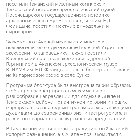
посетили Таманский музейный комплекс и
Темрюкский историко-археологический музей
Краснодарского государственного историко-
археологического музея-заповедника им. Е.Д.
Фелицына, посетили местные винодельни и
сыроварни.
Знакомство с Анапой начали с активного и
познавательного отдыха в селе Большой Утриш на
экскурсии по заповеднику. Также посетили
Крещенский парк, познакомились с древней
Горгиппией в Анапском археологическом музее
КГИАМЗ им. Е.Д. Фелицына. Также блогеры побывали
на Кипарисовом озере в селе Сукко.
Программа блог-тура была выстроена таким образом,
чтобы продемонстрировать максимальное
разнообразие направлений для отдыха в Анапе и
Темрюкском районе – от античной истории и пеших
маршрутов по заповедным тропам с захватывающими
дух видами, до современных эно- и гастротуризма и
различных вариантов экскурсионных предложений.
В Тамани они могли оценить традиционный казачий
колорит размещения, а в Анапе – познакомиться с