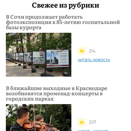
Свежее из рубрики
В Сочи продолжает работать
фотоэкспозиция к 85-летию госпитальной
базы курорта
214
читать новость
В ближайшие выходные в Краснодаре
возобновятся променад-концерты в
городских парках
207
читать новость