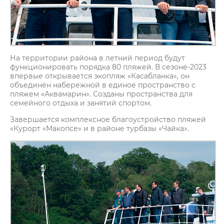
На территории района в летний период будут
функционировать порядка 80 пляжей. В сезоне-2023
впервые открывается экопляж «Касабланка», он
объединён набережной в единое пространство с
пляжем «Аквамарин». Созданы пространства для
семейного отдыха и занятий спортом.
Завершается комплексное благоустройство пляжей
«Курорт «Макопсе» и в районе турбазы «Чайка».