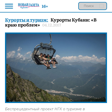
16+
Курорты и туризм:
Курорты Кубани: «В
краю проблем»
04.12.2017
Беспрецедентный проект НГК о туризме в