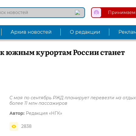
Принимаем 
Архив новостей
О редакции
Рекла
 к южным курортам России станет
С мая по сентябрь РЖД планирует перевезти на отдых
более 11 млн пассажиров
Автор:
Редакция «НГК»
2838