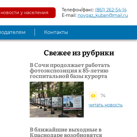
Телефон/факс:
(861) 262-54-14
новости у населения
E-mail:
novgaz_kuban@mail.ru
модателям
Контакты
Свежее из рубрики
В Сочи продолжает работать
фотоэкспозиция к 85-летию
госпитальной базы курорта
74
читать новость
В ближайшие выходные в
Краснодаре возобновятся