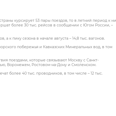
траны курсирует 53 пары поездов, то в летний период к н
ершат более 30 тыс. рейсов в сообщении с Югом России, –
в, а к пику сезона в начале августа – 14,8 тыс. вагонов.
рского побережья и Кавказских Минеральных вод, в том
вия поездами, которые связывают Москву с Санкт-
ью, Воронежем, Ростовом-на-Дону и Смоленском.
ат более 40 тыс. проводников, в том числе – 12 тыс.