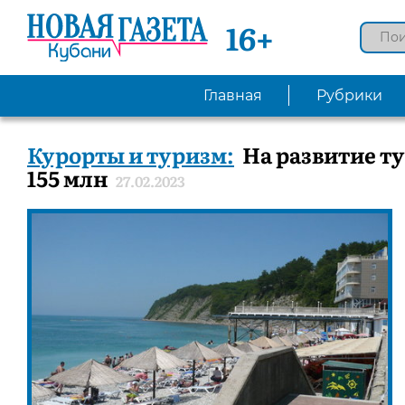
16+
Главная
Рубрики
Курорты и туризм:
На развитие т
155 млн
27.02.2023