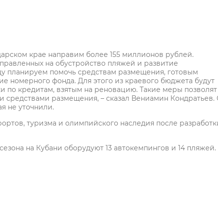
дарском крае направим более 155 миллионов рублей.
аправленных на обустройство пляжей и развитие
оду планируем помочь средствам размещения, готовым
е номерного фонда. Для этого из краевого бюджета будут
 по кредитам, взятым на реновацию. Такие меры позволят
 средствами размещения, – сказал Вениамин Кондратьев.
ая не уточнили.
рортов, туризма и олимпийского наследия после разработк
 сезона на Кубани оборудуют 13 автокемпингов и 14 пляжей.