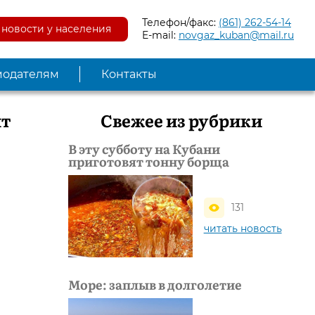
Телефон/факс:
(861) 262-54-14
новости у населения
E-mail:
novgaz_kuban@mail.ru
модателям
Контакты
ят
Свежее из рубрики
В эту субботу на Кубани
приготовят тонну борща
131
читать новость
Море: заплыв в долголетие