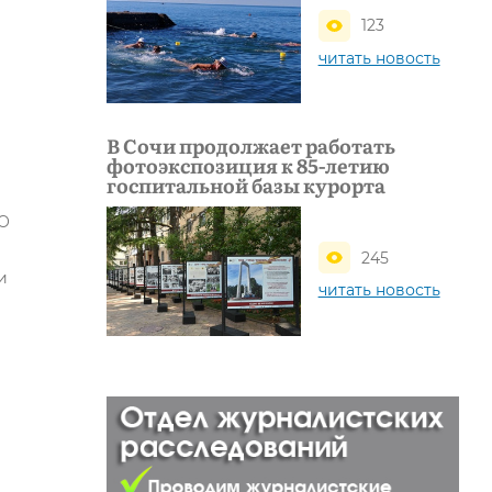
123
читать новость
В Сочи продолжает работать
фотоэкспозиция к 85-летию
госпитальной базы курорта
 О
245
и
читать новость