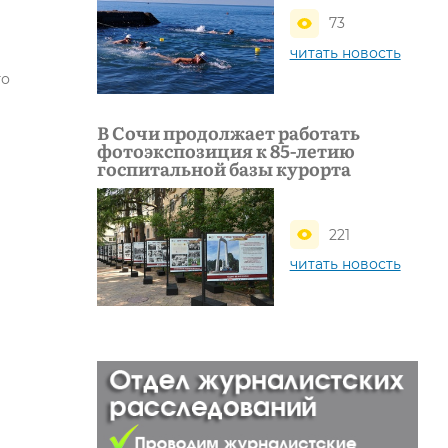
73
читать новость
го
В Сочи продолжает работать
фотоэкспозиция к 85-летию
госпитальной базы курорта
221
читать новость