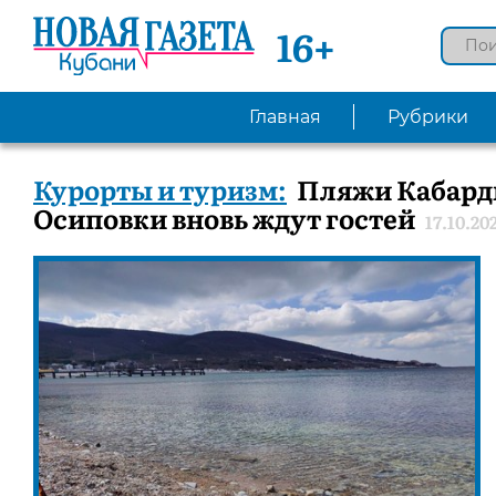
16+
Главная
Рубрики
Курорты и туризм:
Пляжи Кабард
Осиповки вновь ждут гостей
17.10.20