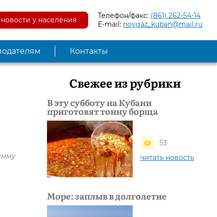
Телефон/факс:
(861) 262-54-14
новости у населения
E-mail:
novgaz_kuban@mail.ru
модателям
Контакты
Свежее из рубрики
В эту субботу на Кубани
приготовят тонну борща
53
амму
читать новость
Море: заплыв в долголетие