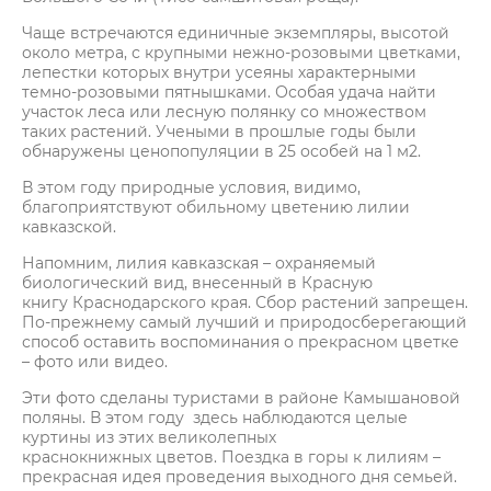
Чаще встречаются единичные экземпляры, высотой
около метра, с крупными нежно-розовыми цветками,
лепестки которых внутри усеяны характерными
темно-розовыми пятнышками. Особая удача найти
участок леса или лесную полянку со множеством
таких растений. Учеными в прошлые годы были
обнаружены ценопопуляции в 25 особей на 1 м2.
В этом году природные условия, видимо,
благоприятствуют обильному цветению лилии
кавказской.
Напомним, лилия кавказская – охраняемый
биологический вид, внесенный в Красную
книгу Краснодарского края. Сбор растений запрещен.
По-прежнему самый лучший и природосберегающий
способ оставить воспоминания о прекрасном цветке
– фото или видео.
Эти фото сделаны туристами в районе Камышановой
поляны. В этом году здесь наблюдаются целые
куртины из этих великолепных
краснокнижных цветов. Поездка в горы к лилиям –
прекрасная идея проведения выходного дня семьей.