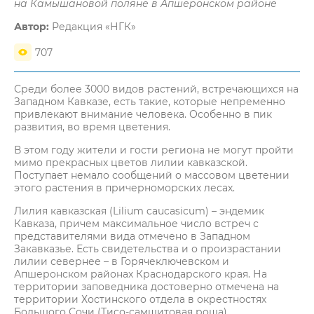
на Камышановой поляне в Апшеронском районе
Автор:
Редакция «НГК»
707
Среди более 3000 видов растений, встречающихся на
Западном Кавказе, есть такие, которые непременно
привлекают внимание человека. Особенно в пик
развития, во время цветения.
В этом году жители и гости региона не могут пройти
мимо прекрасных цветов лилии кавказской.
Поступает немало сообщений о массовом цветении
этого растения в причерноморских лесах.
Лилия кавказская (Lilium caucasicum) – эндемик
Кавказа, причем максимальное число встреч с
представителями вида отмечено в Западном
Закавказье. Есть свидетельства и о произрастании
лилии севернее – в Горячеключевском и
Апшеронском районах Краснодарского края. На
территории заповедника достоверно отмечена на
территории Хостинского отдела в окрестностях
Большого Сочи (Тисо-самшитовая роща).