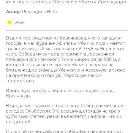
км к югу от станицы Убинской и 56 км от Краснодара
Автор:
Редакция «НГК»
2565
В цепи гор, видимых из Краснодара, к юго-западу от
города, в междуречье Афипса и Убинки поднимается
трапециевидный массив высотой 735,8 м. Вершинная
часть Собера имеет вид огромной выровненной
площадки длиной около 1 км и шириной до 500 м, с
которой открывается красивейшая панорама на
близлежащие станицы Убинскую и Азовскую, а также
на прилегающую горную, поросшую лесом,
территорию.
В хорошую погоду с вершины горы виден город
Краснодар.
В преданиях адыгов по важности Собер упоминается
вслед за Эльбрусом. Эта вершина, стоящая на краю
кубанских степей, резко выделяется на фоне низких
предгорий.
По одной из версий, гора Собер-Баш переводится с