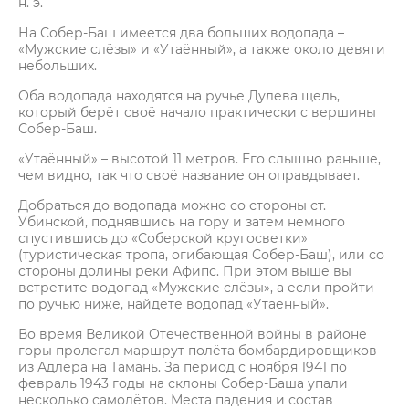
н. э.
На Собер-Баш имеется два больших водопада –
«Мужские слёзы» и «Утаённый», а также около девяти
небольших.
Оба водопада находятся на ручье Дулева щель,
который берёт своё начало практически с вершины
Собер-Баш.
«Утаённый» – высотой 11 метров. Его слышно раньше,
чем видно, так что своё название он оправдывает.
Добраться до водопада можно со стороны ст.
Убинской, поднявшись на гору и затем немного
спустившись до «Соберской кругосветки»
(туристическая тропа, огибающая Собер-Баш), или со
стороны долины реки Афипс. При этом выше вы
встретите водопад «Мужские слёзы», а если пройти
по ручью ниже, найдёте водопад «Утаённый».
Во время Великой Отечественной войны в районе
горы пролегал маршрут полёта бомбардировщиков
из Адлера на Тамань. За период с ноября 1941 по
февраль 1943 годы на склоны Собер-Баша упали
несколько самолётов. Места падения и состав