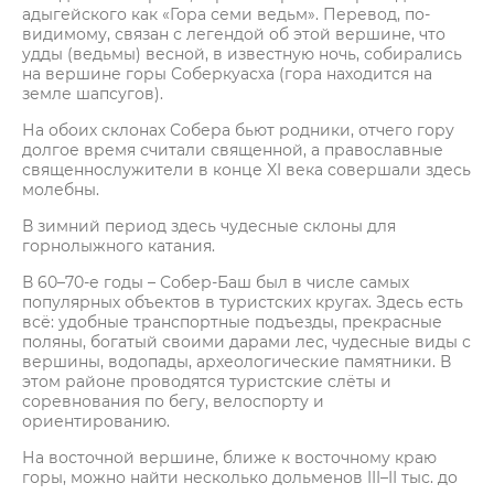
адыгейского как «Гора семи ведьм». Перевод, по-
видимому, связан с легендой об этой вершине, что
удды (ведьмы) весной, в известную ночь, собирались
на вершине горы Соберкуасха (гора находится на
земле шапсугов).
На обоих склонах Собера бьют родники, отчего гору
долгое время считали священной, а православные
священнослужители в конце XI века совершали здесь
молебны.
В зимний период здесь чудесные склоны для
горнолыжного катания.
В 60–70-е годы – Собер-Баш был в числе самых
популярных объектов в туристских кругах. Здесь есть
всё: удобные транспортные подъезды, прекрасные
поляны, богатый своими дарами лес, чудесные виды с
вершины, водопады, археологические памятники. В
этом районе проводятся туристские слёты и
соревнования по бегу, велоспорту и
ориентированию.
На восточной вершине, ближе к восточному краю
горы, можно найти несколько дольменов III–II тыс. до