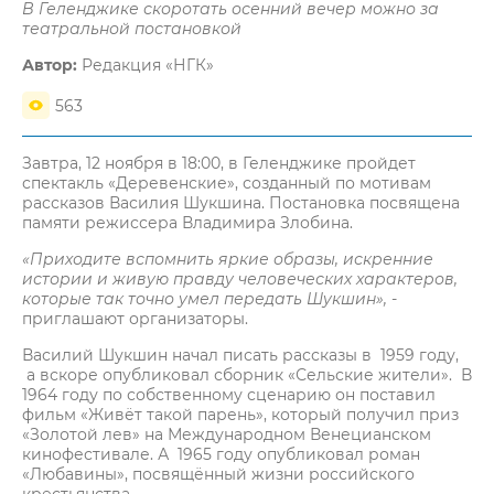
В Геленджике скоротать осенний вечер можно за
театральной постановкой
Автор:
Редакция «НГК»
563
Завтра, 12 ноября в 18:00, в Геленджике пройдет
спектакль «Деревенские», созданный по мотивам
рассказов Василия Шукшина. Постановка посвящена
памяти режиссера Владимира Злобина.
«Приходите вспомнить яркие образы, искренние
истории и живую правду человеческих характеров,
которые так точно умел передать Шукшин»,
-
приглашают организаторы.
Василий Шукшин начал писать рассказы в 1959 году,
а вскоре опубликовал сборник «Сельские жители». В
1964 году по собственному сценарию он поставил
фильм «Живёт такой парень», который получил приз
«Золотой лев» на Международном Венецианском
кинофестивале. А 1965 году опубликовал роман
«Любавины», посвящённый жизни российского