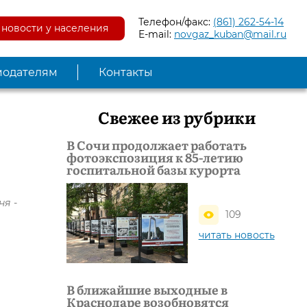
Телефон/факс:
(861) 262-54-14
новости у населения
E-mail:
novgaz_kuban@mail.ru
модателям
Контакты
Свежее из рубрики
В Сочи продолжает работать
фотоэкспозиция к 85-летию
госпитальной базы курорта
ня -
109
читать новость
В ближайшие выходные в
Краснодаре возобновятся