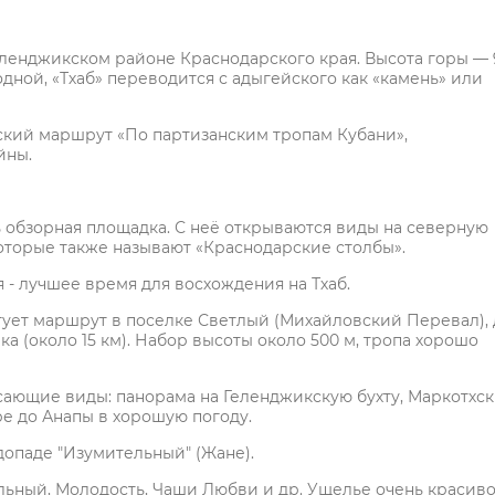
еленджикском районе Краснодарского края. Высота горы — 
одной, «Тхаб» переводится с адыгейского как «камень» или
еский маршрут «По партизанским тропам Кубани»,
йны.
ь обзорная площадка. С неё открываются виды на северную
которые также называют «Краснодарские столбы».
я - лучшее время для восхождения на Тхаб.
тует маршрут в поселке Светлый (Михайловский Перевал), 
а (около 15 км). Набор высоты около 500 м, тропа хорошо
ающие виды: панорама на Геленджикскую бухту, Маркотхс
ре до Анапы в хорошую погоду.
допаде "Изумительный" (Жане).
льный, Молодость, Чаши Любви и др. Ущелье очень красиво