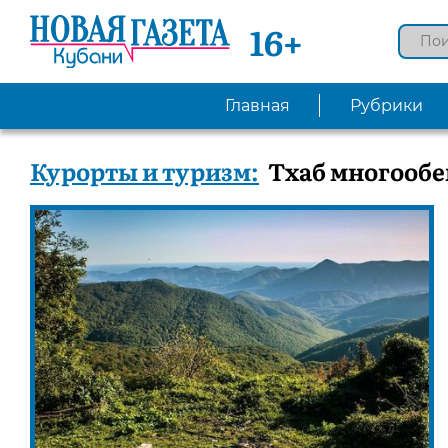
16+
Главная
Рубрики
Курорты и туризм:
Тхаб многоо