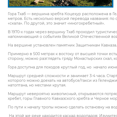
Гора Тхаб — вершина хребта Коцехур расположена в Г
метров. Есть несколько версий перевода названия: по 
«скала». По другой, это значит «многохребетный».
В 1970-х годах через вершину Тхаб проходил туристич
напоминающий о событиях Великой Отечественной во
На вершине установлен памятник Защитникам Кавказа.
Примерно в 500 метрах к востоку от высшей точки ест
сторону, можно разглядеть гряду Монастырских скал, 
Гора доступна для походов круглый год, но начало июн
Маршрут средней сложности и занимает 3-4 часа. Стар
которого можно доехать на автобусе/такси из Геленджик
натоптана, но местами крутая.
Маршрут невероятно живописный, открываются потряс
хребет, горы Главного Кавказского хребта и Черное мо
По пути к началу тропы можно сделать остановку на во
На этой же реке находится каскад водопадов: Изумите