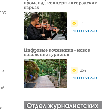
променад-концерты в городских
парках
905
121
читать новость
Цифровые кочевники – новое
поколение туристов
254
до
читать новость
кий
е,