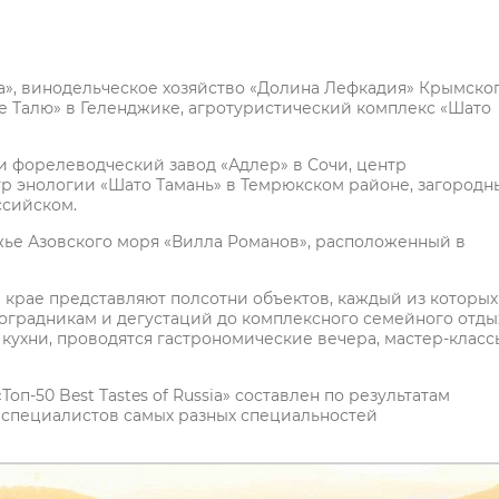
на», винодельческое хозяйство «Долина Лефкадия» Крымско
е Талю» в Геленджике, агротуристический комплекс «Шато
и форелеводческий завод «Адлер» в Сочи, центр
тр энологии «Шато Тамань» в Темрюкском районе, загородн
ссийском.
ье Азовского моря «Вилла Романов», расположенный в
 крае представляют полсотни объектов, каждый из которых
иноградникам и дегустаций до комплексного семейного отды
кухни, проводятся гастрономические вечера, мастер-класс
п-50 Best Tastes of Russia» составлен по результатам
 специалистов самых разных специальностей