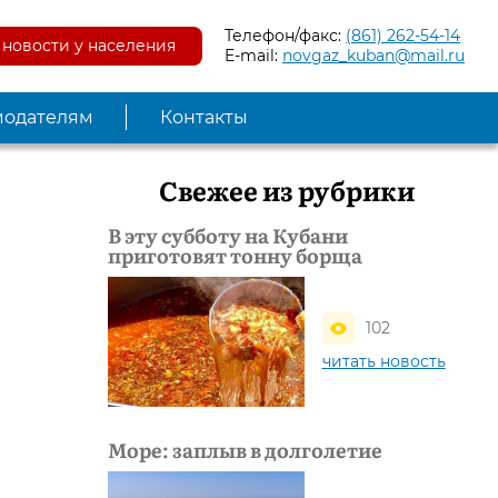
Телефон/факс:
(861) 262-54-14
новости у населения
E-mail:
novgaz_kuban@mail.ru
модателям
Контакты
Свежее из рубрики
В эту субботу на Кубани
приготовят тонну борща
102
читать новость
Море: заплыв в долголетие