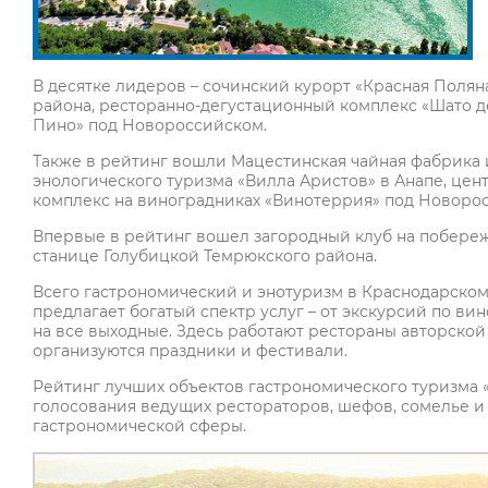
В десятке лидеров – сочинский курорт «Красная Поля
района, ресторанно-дегустационный комплекс «Шато д
Пино» под Новороссийском.
Также в рейтинг вошли Мацестинская чайная фабрика 
энологического туризма «Вилла Аристов» в Анапе, цен
комплекс на виноградниках «Винотеррия» под Новоро
Впервые в рейтинг вошел загородный клуб на побереж
станице Голубицкой Темрюкского района.
Всего гастрономический и энотуризм в Краснодарском
предлагает богатый спектр услуг – от экскурсий по в
на все выходные. Здесь работают рестораны авторской 
организуются праздники и фестивали.
Рейтинг лучших объектов гастрономического туризма «То
голосования ведущих рестораторов, шефов, сомелье и
гастрономической сферы.