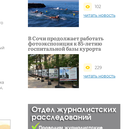
102
читать новость
го
В Сочи продолжает работать
фотоэкспозиция к 85-летию
госпитальной базы курорта
ый
229
читать новость
ха
ы,