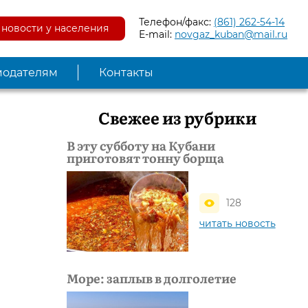
Телефон/факс:
(861) 262-54-14
новости у населения
E-mail:
novgaz_kuban@mail.ru
модателям
Контакты
Свежее из рубрики
В эту субботу на Кубани
приготовят тонну борща
128
читать новость
Море: заплыв в долголетие