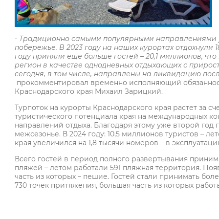
-
Традиционно самыми популярными направлениями у 
побережье. В 2023 году на наших курортах отдохнули 1
году приняли еще больше гостей – 20,1 миллионов, чт
регион в качестве однодневных отдыхающих с прирост
сегодня, в том числе, направлены на ликвидацию пос
прокомментировал временно исполняющий обязанност
Краснодарского края Михаил Зарицкий.
Турпоток на курорты Краснодарского края растет за 
туристического потенциала края на международных ко
направлений отдыха. Благодаря этому уже второй год 
межсезонье. В 2024 году: 10,5 миллионов туристов – л
края увеличился на 1,8 тысячи номеров – в эксплуатаци
Всего гостей в период полного развертывания принима
пляжей – летом работали 591 пляжная территория. Поя
часть из которых – пешие. Гостей стали принимать бол
730 точек притяжения, большая часть из которых работа