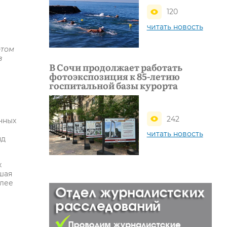
120
читать новость
этом
в
В Сочи продолжает работать
фотоэкспозиция к 85-летию
госпитальной базы курорта
242
чных
читать новость
нд
х
шая
олее