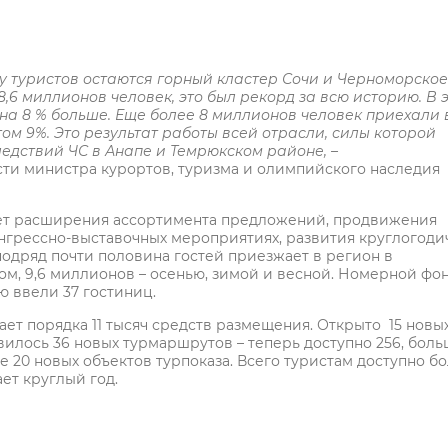
туристов остаются горный кластер Сочи и Черноморское
8,6 миллионов человек, это был рекорд за всю историю. В 
о на 8 % больше. Еще более 8 миллионов человек приехали 
ом 9%. Это результат работы всей отрасли, силы которой
ледствий ЧС в Анапе и Темрюкском районе, –
и министра курортов, туризма и олимпийского наследия
счет расширения ассортимента предложений, продвижения
нгрессно-выставочных мероприятиях, развития круглогоди
подряд почти половина гостей приезжает в регион в
етом, 9,6 миллионов – осенью, зимой и весной. Номерной фо
ю ввели 37 гостиниц.
ет порядка 11 тысяч средств размещения. Открыто 15 новы
вилось 36 новых турмаршрутов – теперь доступно 256, боль
ее 20 новых объектов турпоказа. Всего туристам доступно б
ет круглый год.