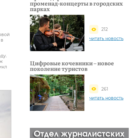
променад-концерты в городских
парках
212
овой
читать новость
 в
ду.
аж
Цифровые кочевники – новое
икл
поколение туристов
261
читать новость