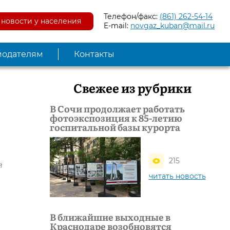
Телефон/факс:
(861) 262-54-14
новости у населения
E-mail:
novgaz_kuban@mail.ru
модателям
Контакты
Свежее из рубрики
В Сочи продолжает работать
фотоэкспозиция к 85-летию
госпитальной базы курорта
215
й
читать новость
В ближайшие выходные в
Краснодаре возобновятся