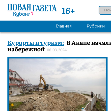
16+
Главная
Рубрики
Курорты и туризм:
В Анапе начал
набережной
06.03.2024