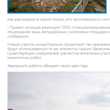
Как рассказали в мэрии Анапы, его протяжённость соста
– Проект, который реализует ООО «Специализированн
пешеходной зоны, велодорожки, смотровых площадок с
сообщении.
Новый участок концептуально продолжит так называем
Будут использоваться те же элементы: гранит, балясин
существующих сооружений, расчистка земельных участк
монолитных работ.
Завершить работы обещают через два года.