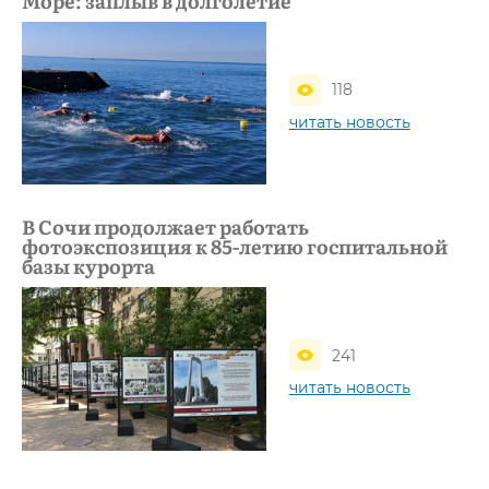
Море: заплыв в долголетие
118
читать новость
В Сочи продолжает работать
фотоэкспозиция к 85-летию госпитальной
базы курорта
241
читать новость