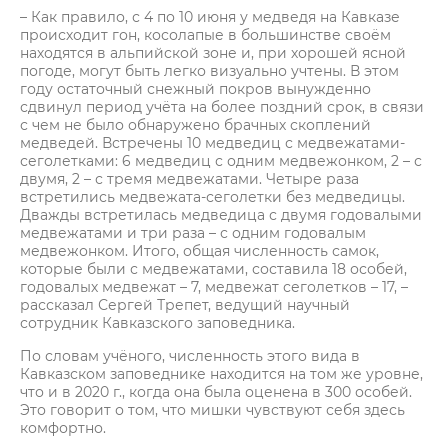
– Как правило, с 4 по 10 июня у медведя на Кавказе
происходит гон, косолапые в большинстве своём
находятся в альпийской зоне и, при хорошей ясной
погоде, могут быть легко визуально учтены. В этом
году остаточный снежный покров вынужденно
сдвинул период учёта на более поздний срок, в связи
с чем не было обнаружено брачных скоплений
медведей. Встречены 10 медведиц с медвежатами-
сеголетками: 6 медведиц с одним медвежонком, 2 – с
двумя, 2 – с тремя медвежатами. Четыре раза
встретились медвежата-сеголетки без медведицы.
Дважды встретилась медведица с двумя годовалыми
медвежатами и три раза – с одним годовалым
медвежонком. Итого, общая численность самок,
которые были с медвежатами, составила 18 особей,
годовалых медвежат – 7, медвежат сеголетков – 17, –
рассказал Сергей Трепет, ведущий научный
сотрудник Кавказского заповедника.
По словам учёного, численность этого вида в
Кавказском заповеднике находится на том же уровне,
что и в 2020 г., когда она была оценена в 300 особей.
Это говорит о том, что мишки чувствуют себя здесь
комфортно.