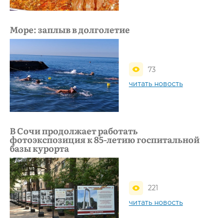
Море: заплыв в долголетие
73
читать новость
В Сочи продолжает работать
фотоэкспозиция к 85-летию госпитальной
базы курорта
221
читать новость