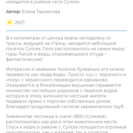
находится в районе села Супсех
Автор:
Елена Ташматова
2927
В 4 километрах от центра Анапы неподалёку от
трассы, ведущей на Утриш, находится небольшой
посёлок Супсех. Село расположилось на самом верху
горы Лысой и виды, открывающиеся оттуда –
фантастические!
Интересно и название посёлка: буквально его можно
перевести как «вода-вода». Просто «су» с тюркского и
«псоу» с черкесского переводится одинаково.
Оказывается, в близлежащих вершинах скрывается
множество чистейших родников с ледяной водой,
которую в эпоху античности местные жители
подавали прямо к порогам собственных домов
благодаря продуманной системе керамических труб.
Знаменитая лестница в скале «800 ступеней»
расположилась как раз в этом живописном месте.
Спуск к морю в районе с. Супсех пользуется огромной
популярностью, как у жителей, так и туристов,