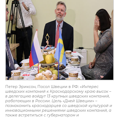
Петер Эриксон, Посол Швеции в РФ:
«Интерес
шведских компаний к Краснодарскому краю высок –
в делегацию войдут 13 крупных шведских компаний,
работающих в России. Цель «Дней Швеции» –
познакомить краснодарцев со шведской культурой и
инновационными решениями шведских компаний, а
также встретиться с губернатором и