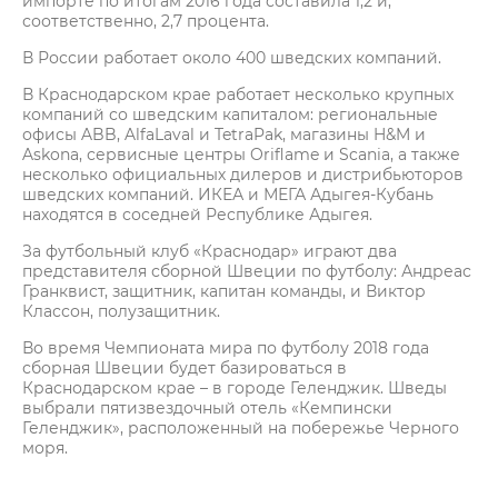
импорте по итогам 2016 года составила 1,2 и,
соответственно, 2,7 процента.
В России работает около 400 шведских компаний.
В Краснодарском крае работает несколько крупных
компаний со шведским капиталом: региональные
офисы ABB, AlfaLaval и TetraPak, магазины H&M и
Askona, сервисные центры Oriflame и Scania, а также
несколько официальных дилеров и дистрибьюторов
шведских компаний. ИКЕА и МЕГА Адыгея-Кубань
находятся в соседней Республике Адыгея.
За футбольный клуб «Краснодар» играют два
представителя сборной Швеции по футболу: Андреас
Гранквист, защитник, капитан команды, и Виктор
Классон, полузащитник.
Во время Чемпионата мира по футболу 2018 года
сборная Швеции будет базироваться в
Краснодарском крае – в городе Геленджик. Шведы
выбрали пятизвездочный отель «Кемпински
Геленджик», расположенный на побережье Черного
моря.