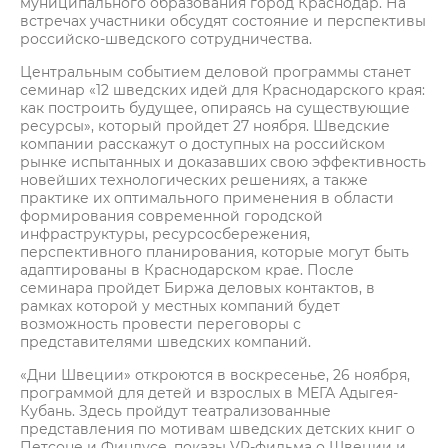
муниципального образования город Краснодар. На
встречах участники обсудят состояние и перспективы
российско-шведского сотрудничества.
Центральным событием деловой программы станет
семинар «12 шведских идей для Краснодарского края:
как построить будущее, опираясь на существующие
ресурсы», который пройдет 27 ноября. Шведские
компании расскажут о доступных на российском
рынке испытанных и доказавших свою эффективность
новейших технологических решениях, а также
практике их оптимального применения в области
формирования современной городской
инфраструктуры, ресурсосбережения,
перспективного планирования, которые могут быть
адаптированы в Краснодарском крае. После
семинара пройдет Биржа деловых контактов, в
рамках которой у местных компаний будет
возможность провести переговоры с
представителями шведских компаний.
«Дни Швеции» откроются в воскресенье, 26 ноября,
программой для детей и взрослых в МЕГА Адыгея-
Кубань. Здесь пройдут театрализованные
представления по мотивам шведских детских книг о
Петсоне и Финдусе, показы VR-фильма о Швеции и