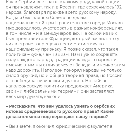
Как в Сербии все знают, к какому роду, какой нации
он принадлежит, так и в России, где сохранилось 192
народа, благодаря прежде всего русскому народу.
Когда я был членом Совета по делам
национальностей при Правительстве города Москвы,
мне доводилось участвовать в разных конференциях,
в том числе – и в международных. На одной из них
был представитель Франции, который заявил, что у
них в стране запрещено вести статистику по
национальному признаку. Я позже сказал, что такая
политика – хуже, чем нацизм. Нам нужно сохранять
силу каждого народа, традиции каждого народа, и
именно этим мы отличаемся от Запада, и именно этим
надо дорожить. Наполеон покорял народы не только
силой оружия, но и общей теорией права, но Россия
его победила физически и духовно. Но сейчас
наполеоновскую политику продолжает Америка,
своими либеральными теориями они заставляют
весь мир думать, как они.
– Расскажите, что вам удалось узнать о сербских
истоках средневекового русского права? Какие
доказательства подтверждают вашу теорию?
– Вы знаете, я окончил юридический факультет в