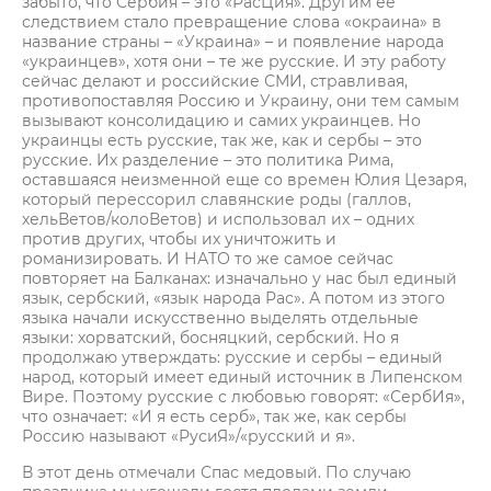
забыто, что Сербия – это «РасЦия». Другим ее
следствием стало превращение слова «окраина» в
название страны – «Украина» – и появление народа
«украинцев», хотя они – те же русские. И эту работу
сейчас делают и российские СМИ, стравливая,
противопоставляя Россию и Украину, они тем самым
вызывают консолидацию и самих украинцев. Но
украинцы есть русские, так же, как и сербы – это
русские. Их разделение – это политика Рима,
оставшаяся неизменной еще со времен Юлия Цезаря,
который перессорил славянские роды (галлов,
хельВетов/колоВетов) и использовал их – одних
против других, чтобы их уничтожить и
романизировать. И НАТО то же самое сейчас
повторяет на Балканах: изначально у нас был единый
язык, сербский, «язык народа Рас». А потом из этого
языка начали искусственно выделять отдельные
языки: хорватский, босняцкий, сербский. Но я
продолжаю утверждать: русские и сербы – единый
народ, который имеет единый источник в Липенском
Вире. Поэтому русские с любовью говорят: «СербИя»,
что означает: «И я есть серб», так же, как сербы
Россию называют «РусиЯ»/«русский и я».
В этот день отмечали Спас медовый. По случаю