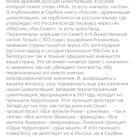
более древняя, русская цивилизация, в основе
которой лежит слово «РАЗ», то есть «начало», «исток».
Я опубликовал в Сербии книгу «Россия – древнейшая
цивилизация», на сербском и на русском языках, где
утверждал, что Россия всегда писалась через «А».
«РАзСия», «Раз Сияет», то есть «рАз»/«род
Первоначала» освещается (сияет) его божественной
силой. Только с 1613 года с воцарения Романовых,
название страны пишется через «О», хотя мудрый
русский народ и сегодня произносит РАсСия, а в
Белоруссии так и поныне официально именуется
ваша страна. Это не имеет никакой связи с «оканьем»
и «аканьем», как нас убеждают лингвисты, ибо
первоначально это имело именно
мировоззренческое значение. И, возвращаясь к
вашему вопросу, хочу подчеркнуть еще раз различия
наших цивилизаций: западная территориальная
цивилизация, зародившаяся в 510 году, исходит из
принципа территории. Этот принцип действует на
Западе до сих пор: как тогда римский Сенат
провозгласил: «Все жители Рима – римляне», – так и
сейчас: «Все жители Франции – французы», «Все
жители Америки – американцы». Римский принцип:
«Одна территория – одна нация». И этот принцип,
слава богу, не действует ни в России, ни в Сербии.