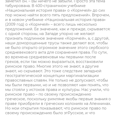
заметил он. – Вы ничего не забыли. Просто эта тема
табуирована. В 400-страничном учебнике
«Национальная история права» о «Кормчей» до сих
пор можно найти всего пять предложений». Впрочем,
и в новом учебнике «Национальная история права»
(2009 год) о «Кормчей» – всего лишь несколько
предложений. Ее значение, как и прежде, скрывается:
с одной стороны, на Западе упорно не желают
признать подлинное значение «Кормчей», а, с другой,
наши доморощенные трусы также делают все, чтобы
не было открыто огромное значение этого сербского
средневекового акта для сохранения права. По сути,
во времена средневековья мы первыми после
греков, если так можно выразиться, восстановили
римское право. Многие этого не знают, а другие
знают, но скрывают. Это тоже следствие западной
геостратегической концепции маргинализации
православных славян. Не только не допускают, чтобы
мы были первыми, но и не позволяют нам понять, что
мы стояли у истоков права и культуры. Нас учили, что
римское право – по своему происхождению
греческое, поскольку римляне якобы первые знания о
праве приобрели в греческих колониях на Апеннинах.
Но мои открытия показывают, что римское право по
своему происхождению было этРусское, и что