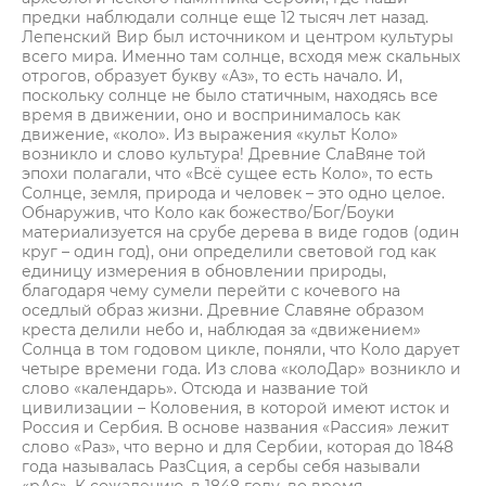
предки наблюдали солнце еще 12 тысяч лет назад.
Лепенский Вир был источником и центром культуры
всего мира. Именно там солнце, всходя меж скальных
отрогов, образует букву «Аз», то есть начало. И,
поскольку солнце не было статичным, находясь все
время в движении, оно и воспринималось как
движение, «коло». Из выражения «культ Коло»
возникло и слово культура! Древние СлаВяне той
эпохи полагали, что «Всё сущее есть Коло», то есть
Солнце, земля, природа и человек – это одно целое.
Обнаружив, что Коло как божество/Бог/Боуки
материализуется на срубе дерева в виде годов (один
круг – один год), они определили световой год как
единицу измерения в обновлении природы,
благодаря чему сумели перейти с кочевого на
оседлый образ жизни. Древние Славяне образом
креста делили небо и, наблюдая за «движением»
Солнца в том годовом цикле, поняли, что Коло дарует
четыре времени года. Из слова «колоДар» возникло и
слово «календарь». Отсюда и название той
цивилизации – Коловения, в которой имеют исток и
Россия и Сербия. В основе названия «Рассия» лежит
слово «Раз», что верно и для Сербии, которая до 1848
года называлась РазСция, а сербы себя называли