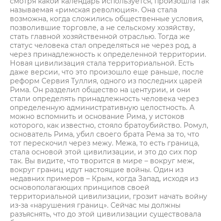
смотря какой календарь используется, произошла так
называемая «римская революция». Она стала
возможна, когда сложились общественные условия,
позволившие торговле, а не сельскому хозяйству,
стать главной хозяйственной отраслью. Тогда же
статус человека стал определяться не через род, а
через принадлежность к определенной территории.
Новая цивилизация стала территориальной. Есть
даже версии, что это произошло еще раньше, после
реформ Сервия Туллия, одного из последних царей
Рима. Он разделил общество на центурии, и они
стали определять принадлежность человека через
определенную административную целостность. А
можно вспомнить и основание Рима, у истоков
которого, как известно, стояло братоубийство. Ромул,
основатель Рима, убил своего брата Рема за то, что
тот перескочил через межу. Межа, то есть граница,
стала основой этой цивилизации, и это до сих пор
так. Вы видите, что творится в мире – вокруг меж,
вокруг границ идут настоящие войны. Один из
недавних примеров – Крым, когда Запад, исходя из
основополагающих принципов своей
территориальной цивилизации, грозит начать войну
из-за «нарушения границ». Сейчас мы должны
разъяснять, что до этой цивилизации существовала