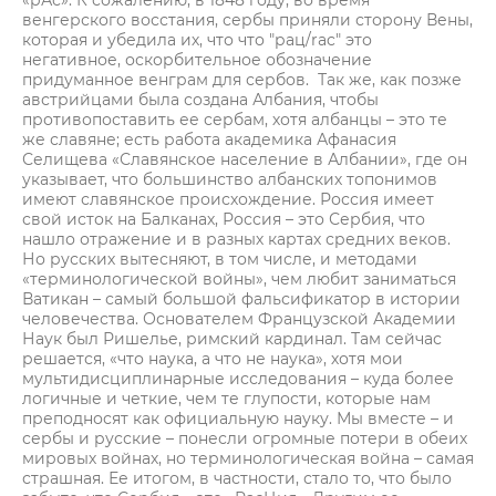
«рАс». К сожалению, в 1848 году, во время
венгерского восстания, сербы приняли сторону Вены,
которая и убедила их, что что "рац/rac" это
негативное, оскорбительное обозначение
придуманное венграм для сербов. Так же, как позже
австрийцами была создана Албания, чтобы
противопоставить ее сербам, хотя албанцы – это те
же славяне; есть работа академика Афанасия
Селищева «Славянское население в Албании», где он
указывает, что большинство албанских топонимов
имеют славянское происхождение. Россия имеет
свой исток на Балканах, Россия – это Сербия, что
нашло отражение и в разных картах средних веков.
Но русских вытесняют, в том числе, и методами
«терминологической войны», чем любит заниматься
Ватикан – самый большой фальсификатор в истории
человечества. Основателем Французской Академии
Наук был Ришелье, римский кардинал. Там сейчас
решается, «что наука, а что не наука», хотя мои
мультидисциплинарные исследования – куда более
логичные и четкие, чем те глупости, которые нам
преподносят как официальную науку. Мы вместе – и
сербы и русские – понесли огромные потери в обеих
мировых войнах, но терминологическая война – самая
страшная. Ее итогом, в частности, стало то, что было