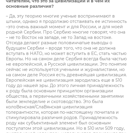
читателям, что это за цивилизации и в чем их
основные различия?
– Да, эту теорию многие ученые воспринимают в
штыки, однако я продолжаю отстаивать ее истинность
–это очень важный момент и для России, и для моей
родной Сербии. Про Сербию многие говорят, что она
– не то Восток на западе, не то Запад на востоке.
Отсюда делают разные половинчатые выводы о
будущем Сербии – вроде того, что она не должна
вступать в НАТО, но может вступить в ЕС, стать частью
Европы. Но на самом деле Сербия всегда была частью
не европейской, а Русской цивилизации. Это понятие
сейчас не используется учеными и журналистами, но
на самом деле Россия есть древнейшая цивилизация.
Европейская же цивилизация зародилась еще в 510
году до нашей эры. До этого личная принадлежность
к роду была основным принципом организации
общества, а первичными хозяйственными занятиями
были земледелие и скотоводство. Это была
колоВенская/СлаВянская цивилизация
толерантности, которая по-настоящему почитала и
стимулировала различия родов. Принадлежность
роду как субъективный элемент был основным
постулатом этой цивилизации. Но в 510 или 509 году,