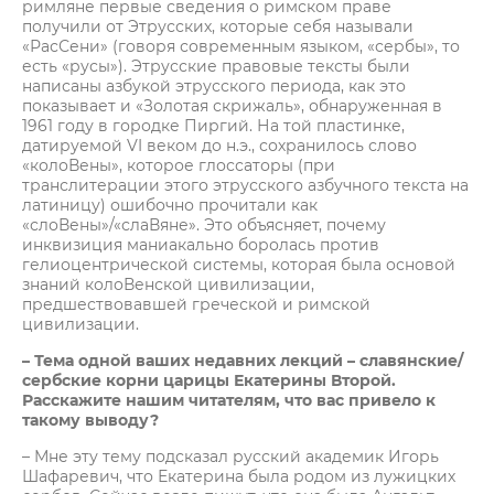
римляне первые сведения о римском праве
получили от Этрусских, которые себя называли
«РасСени» (говоря современным языком, «сербы», то
есть «русы»). Этрусские правовые тексты были
написаны азбукой этрусского периода, как это
показывает и «Золотая скрижаль», обнаруженная в
1961 году в городке Пиргий. На той пластинке,
датируемой VI веком до н.э., сохранилось слово
«колоВены», которое глоссаторы (при
транслитерации этого этрусского азбучного текста на
латиницу) ошибочно прочитали как
«слоВены»/«слаВяне». Это объясняет, почему
инквизиция маниакально боролась против
гелиоцентрической системы, которая была основой
знаний колоВенской цивилизации,
предшествовавшей греческой и римской
цивилизации.
– Тема одной ваших недавних лекций – славянские/
сербские корни царицы Екатерины Второй.
Расскажите нашим читателям, что вас привело к
такому выводу?
– Мне эту тему подсказал русский академик Игорь
Шафаревич, что Екатерина была родом из лужицких