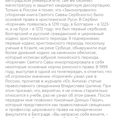
Белградском университете, там же окончил
магистратуру и защитил кандидатскую диссертацию.
Только в России я понял, что «Законоправило»
(«Кормчая книга Святого Саввы Сербского») было
основой права в христианской Руси. В Сербии
«Кормчая» появилась в 1219 году, в Болгарии – в 1223-
м, а на Руси – в 1272 году: это был первый сербский,
болгарский и русский гражданский и церковный
кодекс христианского периода. Я подчеркиваю:
первый кодекс христианского периода, поскольку
ученые в Ксанте, на реке Србице, обнаружили еще
более древний кодекс на каменном обелиске,
который исписан азбукой ликийского периода.
«Кормчая» Святого Савы инкорпорировала в себя
некоторые основные нормы римского права. В 1999
году, выступая в одной из телепередач, я отметил, что
об огромном значении «Кормчей» узнал уже в
России, прочитав в журнале «Юc Антика» статью
православного священника Владислава Цыпина. При
этом признал, что, вероятно, я не очень старательно
относился к учебе, раз не узнал об этом ранее. После
передачи мне позвонил покойный Димшо Перич,
который представился как православный священник
и профессор церковного права на юридическом
факультете в Белграде. «Вы напрасно себя вините, –