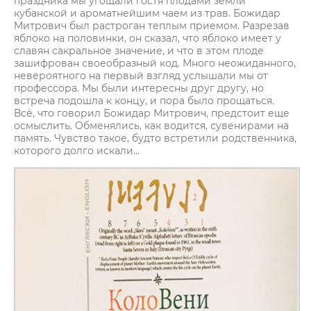
праздника мы угощали гостя плодами земли
кубанской и ароматнейшим чаем из трав. Божидар
Митрович был растроган теплым приемом. Разрезав
яблоко на половинки, он сказал, что яблоко имеет у
славян сакральное значение, и что в этом плоде
зашифрован своеобразный код. Много неожиданного,
невероятного на первый взгляд услышали мы от
профессора. Мы были интересны друг другу, но
встреча подошла к концу, и пора было прощаться.
Всё, что говорил Божидар Митрович, предстоит еще
осмыслить. Обменялись, как водится, сувенирами на
память. Чувство такое, будто встретили родственника,
которого долго искали…