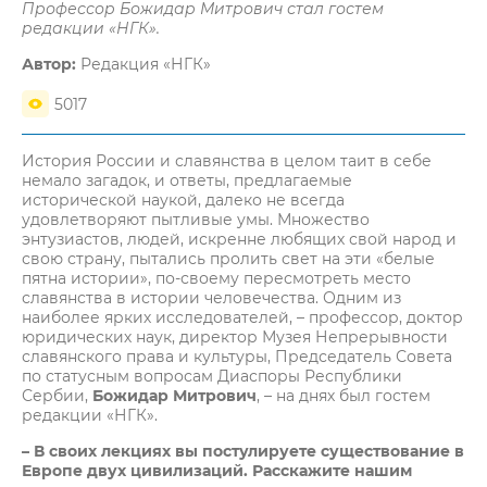
Профессор Божидар Митрович стал гостем
редакции «НГК».
Автор:
Редакция «НГК»
5017
История России и славянства в целом таит в себе
немало загадок, и ответы, предлагаемые
исторической наукой, далеко не всегда
удовлетворяют пытливые умы. Множество
энтузиастов, людей, искренне любящих свой народ и
свою страну, пытались пролить свет на эти «белые
пятна истории», по-своему пересмотреть место
славянства в истории человечества. Одним из
наиболее ярких исследователей, – профессор, доктор
юридических наук, директор Музея Непрерывности
славянского права и культуры, Председатель Совета
по статусным вопросам Диаспоры Республики
Сербии,
Божидар Митрович
, – на днях был гостем
редакции «НГК».
– В своих лекциях вы постулируете существование в
Европе двух цивилизаций. Расскажите нашим