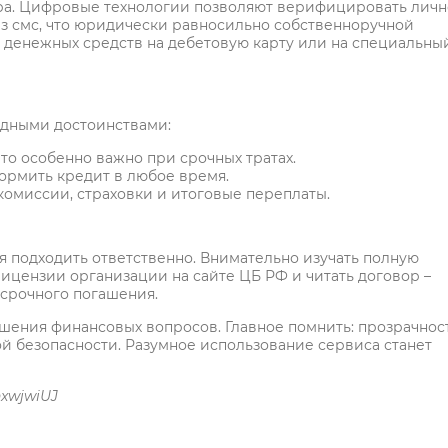
ора. Цифровые технологии позволяют верифицировать личн
из смс, что юридически равносильно собственноручной
денежных средств на дебетовую карту или на специальны
идными достоинствами:
что особенно важно при срочных тратах.
формить кредит в любое время.
омиссии, страховки и итоговые переплаты.
я подходить ответственно. Внимательно изучать полную
ицензии организации на сайте ЦБ РФ и читать договор –
осрочного погашения.
шения финансовых вопросов. Главное помнить: прозрачнос
ой безопасности. Разумное использование сервиса станет
nxwjwiUJ