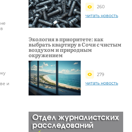
260
читать новость
 не
 в
Экология в приоритете: как
выбрать квартиру в Сочи с чистым
воздухом и природным
окружением
оку
279
читать новость
ве и