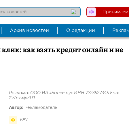
Принимаем 
Архив новостей
О редакции
Рекла
 клик: как взять кредит онлайн и не
Реклама: ООО ИА «Банки.ру» ИНН 7723527345 Erid:
2VfnxwjwiUJ
Автор:
Рекламодатель
687