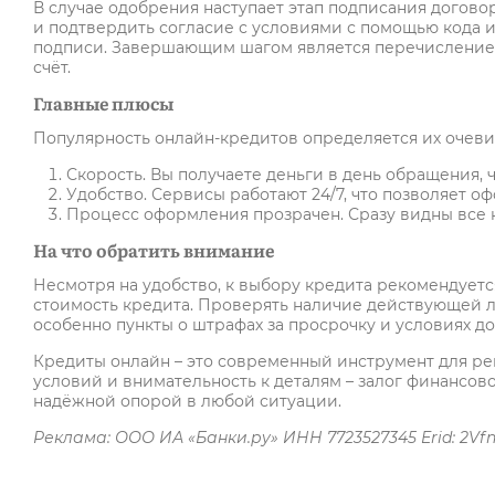
В случае одобрения наступает этап подписания догов
и подтвердить согласие с условиями с помощью кода 
подписи. Завершающим шагом является перечисление 
счёт.
Главные плюсы
Популярность онлайн-кредитов определяется их очев
Скорость. Вы получаете деньги в день обращения, 
Удобство. Сервисы работают 24/7, что позволяет о
Процесс оформления прозрачен. Сразу видны все к
На что обратить внимание
Несмотря на удобство, к выбору кредита рекомендуетс
стоимость кредита. Проверять наличие действующей л
особенно пункты о штрафах за просрочку и условиях д
Кредиты онлайн – это современный инструмент для ре
условий и внимательность к деталям – залог финансов
надёжной опорой в любой ситуации.
Реклама: ООО ИА «Банки.ру» ИНН 7723527345 Erid: 2Vf