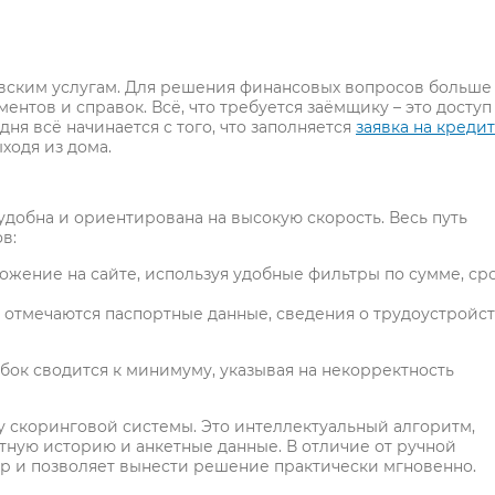
вским услугам. Для решения финансовых вопросов больше
ентов и справок. Всё, что требуется заёмщику – это доступ
ня всё начинается с того, что заполняется
заявка на кредит
ходя из дома.
обна и ориентирована на высокую скорость. Весь путь
в:
жение на сайте, используя удобные фильтры по сумме, ср
е отмечаются паспортные данные, сведения о трудоустройст
ок сводится к минимуму, указывая на некорректность
 скоринговой системы. Это интеллектуальный алгоритм,
тную историю и анкетные данные. В отличие от ручной
ор и позволяет вынести решение практически мгновенно.