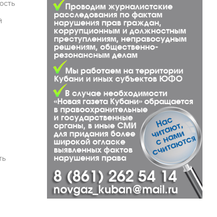
ость
й
ть