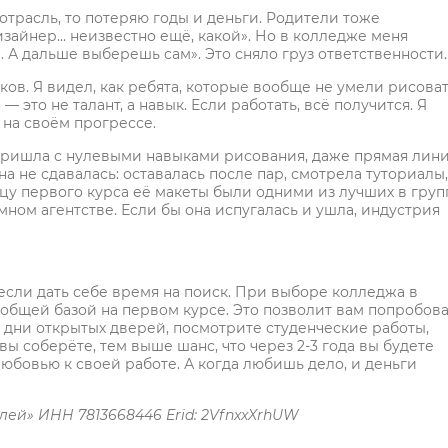
у отрасль, то потеряю годы и деньги. Родители тоже
зайнер... неизвестно ещё, какой». Но в колледже меня
 А дальше выберешь сам». Это сняло груз ответственности.
в. Я видел, как ребята, которые вообще не умели рисоват
— это не талант, а навык. Если работать, всё получится. Я
 на своём прогрессе.
ришла с нулевыми навыками рисования, даже прямая лин
а не сдавалась: оставалась после пар, смотрела туториалы,
у первого курса её макеты были одними из лучших в груп
ном агентстве. Если бы она испугалась и ушла, индустрия
если дать себе время на поиск. При выборе колледжа в
общей базой на первом курсе. Это позволит вам попробова
 дни открытых дверей, посмотрите студенческие работы,
 соберёте, тем выше шанс, что через 2-3 года вы будете
бовью к своей работе. А когда любишь дело, и деньги
ей» ИНН 7813668446 Erid: 2VfnxxXrhUW