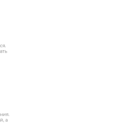
ся.
ать
ния.
й, а