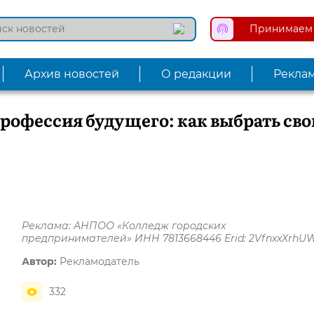
Принимаем 
Архив новостей
О редакции
Рекла
рофессия будущего: как выбрать св
Реклама: АНПОО «Колледж городских
предпринимателей» ИНН 7813668446 Erid: 2VfnxxXrhU
Автор:
Рекламодатель
332