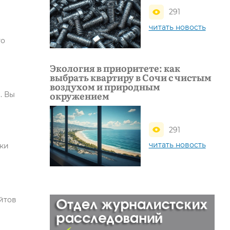
291
читать новость
то
Экология в приоритете: как
выбрать квартиру в Сочи с чистым
воздухом и природным
окружением
. Вы
291
читать новость
вки
йтов