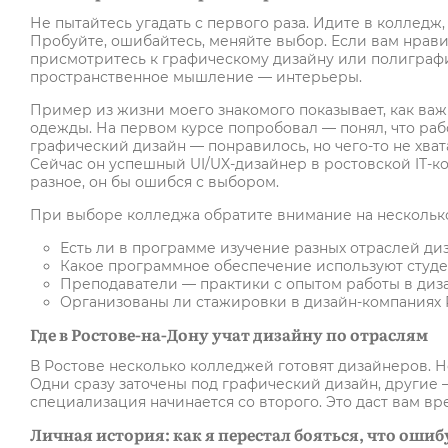
Не пытайтесь угадать с первого раза. Идите в колледж
Пробуйте, ошибайтесь, меняйте выбор. Если вам нрави
присмотритесь к графическому дизайну или полиграфии
пространственное мышление — интерьеры.
Пример из жизни моего знакомого показывает, как важ
одежды. На первом курсе попробовал — понял, что раб
графический дизайн — понравилось, но чего-то не хват
Сейчас он успешный UI/UX-дизайнер в ростовской IT-ко
разное, он бы ошибся с выбором.
При выборе колледжа обратите внимание на нескольк
Есть ли в программе изучение разных отраслей диз
Какое программное обеспечение используют студен
Преподаватели — практики с опытом работы в диза
Организованы ли стажировки в дизайн-компаниях 
Где в Ростове-на-Дону учат дизайну по отраслям
В Ростове несколько колледжей готовят дизайнеров. Н
Одни сразу заточены под графический дизайн, другие 
специализация начинается со второго. Это даст вам вр
Личная история: как я перестал бояться, что ошиб