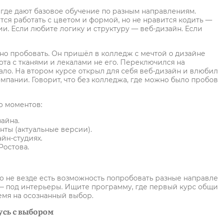
, где дают базовое обучение по разным направлениям.
тся работать с цветом и формой, но не нравится кодить —
. Если любите логику и структуру — веб-дизайн. Если
но пробовать. Он пришёл в колледж с мечтой о дизайне
ота с тканями и лекалами не его. Переключился на
ало. На втором курсе открыл для себя веб-дизайн и влюбил
мпании. Говорит, что без колледжа, где можно было пробов
о моментов:
айна.
ты (актуальные версии).
йн-студиях.
Ростова.
о не везде есть возможность попробовать разные направле
— под интерьеры. Ищите программу, где первый курс общи
емя на осознанный выбор.
усь с выбором