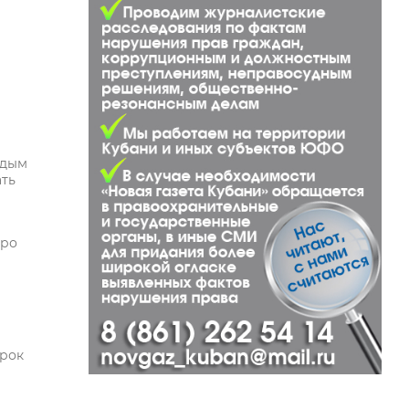
ждым
ать
про
урок