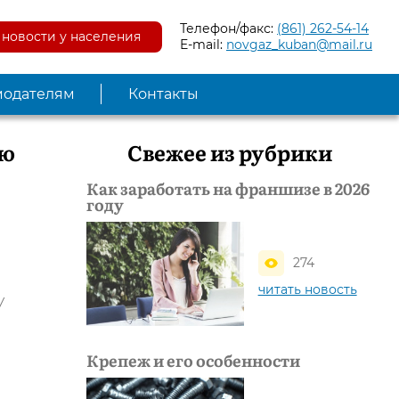
Телефон/факс:
(861) 262-54-14
новости у населения
E-mail:
novgaz_kuban@mail.ru
модателям
Контакты
ою
Свежее из рубрики
Как заработать на франшизе в 2026
году
274
читать новость
W
Крепеж и его особенности