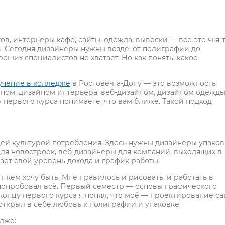
ов, интерьеры кафе, сайты, одежда, вывески — всё это чья-
. Сегодня дизайнеры нужны везде: от полиграфии до
оших специалистов не хватает. Но как понять, какое
учение в колледже
в Ростове-на-Дону — это возможность
ном, дизайном интерьера, веб-дизайном, дизайном одежды
у первого курса понимаете, что вам ближе. Такой подход
щей культурой потребления. Здесь нужны дизайнеры упако
ля новостроек, веб-дизайнеры для компаний, выходящих в
ает свой уровень дохода и график работы.
, кем хочу быть. Мне нравилось и рисовать, и работать в
попробовал всё. Первый семестр — основы графического
концу первого курса я понял, что моё — проектирование са
открыл в себе любовь к полиграфии и упаковке.
дже: