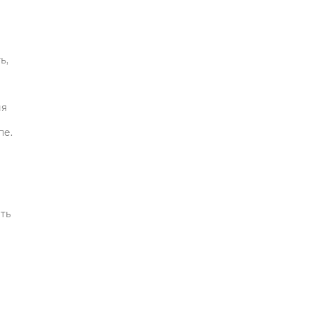
ь,
ия
пе.
ть