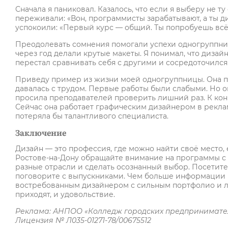
Сначала я паниковал. Казалось, что если я выберу не т
переживали: «Вон, программисты зарабатывают, а ты ди
успокоили: «Первый курс — общий. Ты попробуешь всё.
Преодолевать сомнения помогали успехи одногруппнико
через год делали крутые макеты. Я понимал, что дизайн 
перестал сравнивать себя с другими и сосредоточился
Приведу пример из жизни моей одногруппницы. Она п
давалась с трудом. Первые работы были слабыми. Но он
просила преподавателей проверить лишний раз. К конц
Сейчас она работает графическим дизайнером в реклам
потеряла бы талантливого специалиста.
Заключение
Дизайн — это профессия, где можно найти своё место, 
Ростове-на-Дону обращайте внимание на программы с 
разные отрасли и сделать осознанный выбор. Посетите
поговорите с выпускниками. Чем больше информации вы
востребованным дизайнером с сильным портфолио и лю
приходят, и удовольствие.
Реклама: АНПОО «Колледж городских предпринимател
Лицензия № Л035-01271-78/00675512