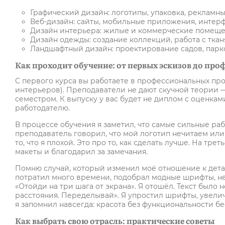
Графический дизайн: логотипы, упаковка, рекламн
Веб-дизайн: сайты, мобильные приложения, интер
Дизайн интерьера: жилые и коммерческие помещен
Дизайн одежды: создание коллекций, работа с ткан
Ландшафтный дизайн: проектирование садов, парк
Как проходит обучение: от первых эскизов до пр
С первого курса вы работаете в профессиональных прогр
интерьеров). Преподаватели не дают скучной теории —
семестром. К выпуску у вас будет не диплом с оценкам
работодателю.
В процессе обучения я заметил, что самые сильные раб
преподаватель говорил, что мой логотип нечитаем или 
то, что я плохой. Это про то, как сделать лучше. На т
макеты и благодарил за замечания.
Помню случай, который изменил моё отношение к дета
потратил много времени, подобрал модные шрифты, н
«Отойди на три шага от экрана». Я отошёл. Текст было 
расстояния. Переделывай». Я упростил шрифты, увеличи
я запомнил навсегда: красота без функциональности бе
Как выбрать свою отрасль: практические советы