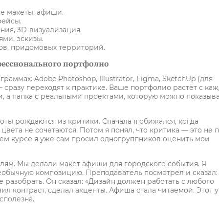
ые макеты, афиши.
фейсы.
ия, 3D-визуализация.
ями, эскизы.
ов, придомовых территорий.
офессионального портфолио
аммах: Adobe Photoshop, Illustrator, Figma, SketchUp (для
 сразу переходят к практике. Ваше портфолио растёт с ка
и, а папка с реальными проектами, которую можно показыв
оты рождаются из критики. Сначала я обижался, когда
цвета не сочетаются. Потом я понял, что критика — это не 
ретьем курсе я уже сам просил одногруппников оценить мои
лям. Мы делали макет афиши для городского события. Я
еобычную композицию. Преподаватель посмотрел и сказал:
не разобрать. Он сказал: «Дизайн должен работать с любого
л контраст, сделал акценты. Афиша стала читаемой. Этот 
сполезна.