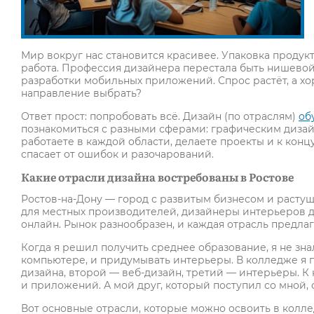
Мир вокруг нас становится красивее. Упаковка продукт
работа. Профессия дизайнера перестала быть нишевой
разработки мобильных приложений. Спрос растёт, а хор
направление выбрать?
Ответ прост: попробовать всё. Дизайн (по отраслям)
об
познакомиться с разными сферами: графическим дизай
работаете в каждой области, делаете проекты и к конц
спасает от ошибок и разочарований.
Какие отрасли дизайна востребованы в Ростове
Ростов-на-Дону — город с развитым бизнесом и расту
для местных производителей, дизайнеры интерьеров д
онлайн. Рынок разнообразен, и каждая отрасль предлаг
Когда я решил получить среднее образование, я не знал
компьютере, и придумывать интерьеры. В колледже я 
дизайна, второй — веб-дизайн, третий — интерьеры. К 
и приложений. А мой друг, который поступил со мной, 
Вот основные отрасли, которые можно освоить в колле