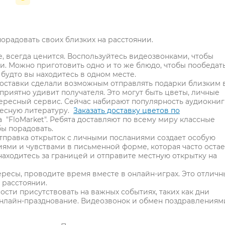
порадовать своих близких на расстоянии.
, всегда ценится. Воспользуйтесь видеозвонками, чтобы
. Можно приготовить одно и то же блюдо, чтобы пообедат
 будто вы находитесь в одном месте.
доставки сделали возможным отправлять подарки близким 
 приятно удивит получателя. Это могут быть цветы, личные
тересный сервис. Сейчас набирают популярность аудиокниг
ресную литературу.
Заказать доставку цветов по
"FloMarket". Ребята доставляют по всему миру классные
бы порадовать.
тправка открыток с личными посланиями создает особую
ями и чувствами в письменной форме, которая часто остае
находитесь за границей и отправите местную открытку на
ересы, проводите время вместе в онлайн-играх. Это отлич
 расстоянии.
ости присутствовать на важных событиях, таких как дни
нлайн-празднование. Видеозвонок и обмен поздравлениям