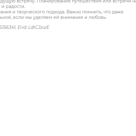
 будущую встречу. Планирование путешествия или встречи н
и радости.
ания и творческого подхода. Важно помнить, что даже
льной, если мы уделяем ей внимание и любовь.
56341, Erid: LdtCJzuiE