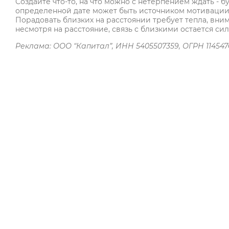
Создайте что-то, на что можно с нетерпением ждать -
определенной дате может быть источником мотивации 
Порадовать близких на расстоянии требует тепла, вним
несмотря на расстояние, связь с близкими остается си
Реклама: ООО “Капитал”, ИНН 5405507359, ОГРН 11454761