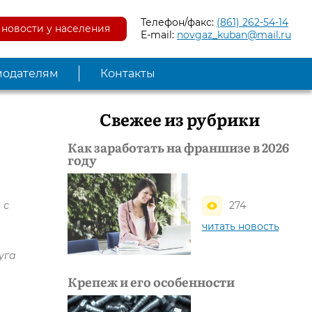
Телефон/факс:
(861) 262-54-14
новости у населения
E-mail:
novgaz_kuban@mail.ru
модателям
Контакты
Свежее из рубрики
Как заработать на франшизе в 2026
году
 с
274
читать новость
уга
Крепеж и его особенности