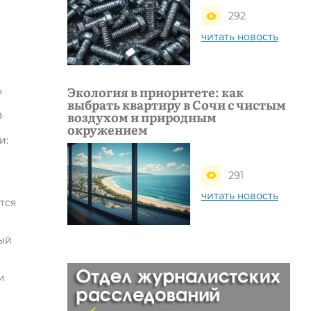
292
читать новость
Экология в приоритете: как
ь
выбрать квартиру в Сочи с чистым
воздухом и природным
в
окружением
и:
291
читать новость
тся
ный
и