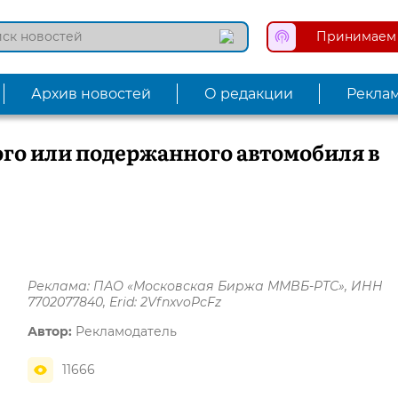
Принимаем 
Архив новостей
О редакции
Рекла
го или подержанного автомобиля в
Реклама: ПАО «Московская Биржа ММВБ-РТС», ИНН
7702077840, Erid: 2VfnxvoPcFz
Автор:
Рекламодатель
11666