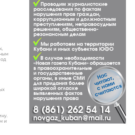
к,
ьным
иод
ых
ину.
м и