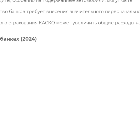
диты, особенно на подержанные автомобили, могут быть
тво банков требует внесения значительного первоначальн
ного страхования КАСКО может увеличить общие расходы н
банках (2024)