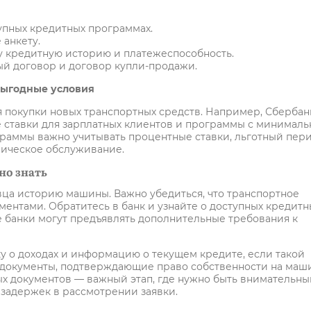
упных кредитных программах.
 анкету.
 кредитную историю и платежеспособность.
й договор и договор купли-продажи.
выгодные условия
покупки новых транспортных средств. Например, Сбербан
 ставки для зарплатных клиентов и программы с минимал
раммы важно учитывать процентные ставки, льготный пер
хническое обслуживание.
но знать
вца историю машины. Важно убедиться, что транспортное
ментами. Обратитесь в банк и узнайте о доступных кредитн
 банки могут предъявлять дополнительные требования к
ку о доходах и информацию о текущем кредите, если такой
 документы, подтверждающие право собственности на маш
х документов — важный этап, где нужно быть внимательны
 задержек в рассмотрении заявки.