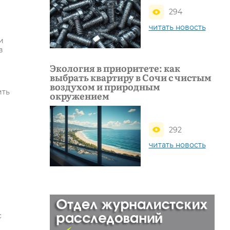
294
читать новость
и
в
Экология в приоритете: как
выбрать квартиру в Сочи с чистым
воздухом и природным
ить
окружением
292
читать новость
с