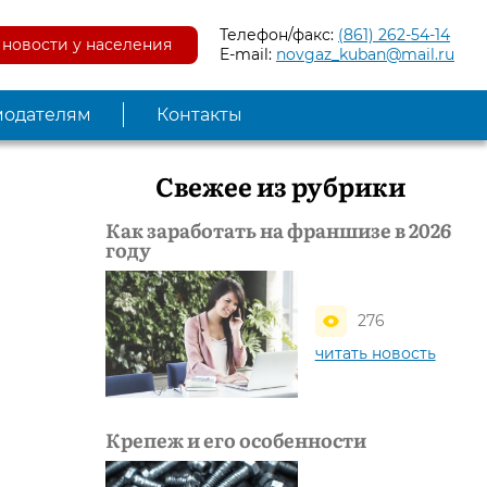
Телефон/факс:
(861) 262-54-14
новости у населения
E-mail:
novgaz_kuban@mail.ru
модателям
Контакты
Свежее из рубрики
Как заработать на франшизе в 2026
году
276
читать новость
Крепеж и его особенности