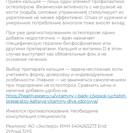
Приём кальция — лишь один элемент профилактики
остеопороза. Физическая активность с нагрузкой на
кости (ходьба, силовые упражнения) стимулирует их
укрепление не менее эффективно. Отказ от курения и
умеренное потребление алкоголя тоже вносят вклад.
При уже диагностированном остеопорозе одних
добавок недостаточно — врач назначает
специфическую терапию бисфосфонатами или
другими препаратами. Кальций и витамин D в этом
случае выступают как обязательный фон, а не
основное лечение.
Выбор препарата кальция — задача несложная, если
учитывать форму, дозировку и индивидуальные
особенности. Главное — не заниматься самолечением
при подозрении на остеопороз. Сравнить цены и
наличие добавок удобно на
https://health.expero.ru/vitaminy-i-bady-c/spisok-luchshih-
preparatov-kaltsiya-vitaminy-dlya-zdorovya/
.
Имеются противопоказания. Необходима
консультация специалиста
Реклама: АО «Эксперо» ИНН 5404265273 Erid:
2VfnxxLTzYS