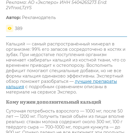
Реклама: АО «Эксперо» ИНН 5404265273 Erid:
2VfnxxLTzYS
Автор:
Рекламодатель
389
Кальций — самый распространённый минерал в
организме: 99% его запасов сосредоточено в костях и
зубах. При недостатке поступления организм
начинает «забирать» кальций из костной ткани, что со
временем приводит к остеопорозу. Восполнить
дефицит помогают специальные добавки, но не все
формы кальция одинаково эффективны. Экспертный
обзор поможет разобраться —
лучшие препараты
кальция
с подробным сравнением описаны в
материале на сервисе Эксперо.
Кому нужен дополнительный кальций
Суточная потребность взрослого — 1000 мг, после 50
лет — 1200 мг. Получить такой объём из пищи вполне
реально: стакан молока содержит около 300 мг, 100 г
твёрдого сыра — 700–1000 мг, порция кунжута — до
900 мг. Однако далеко не все включают эти продукты