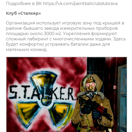
Подробнее в ВК https://vk.com/paintballclubdubrava
Клуб «Сталкер»
Организация использует игровую зону под крышей в
районе бывшего завода измерительных приборов
площадью около 3000 м2. Укрепления формируют
сложный лабиринт с многочисленными ходами. Здесь
будет комфортно устраивать баталии даже для
маленьких команд.