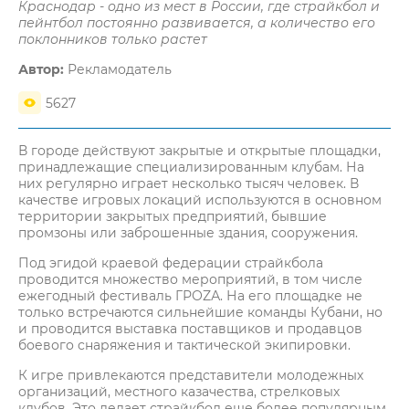
Краснодар - одно из мест в России, где страйкбол и
пейнтбол постоянно развивается, а количество его
поклонников только растет
Автор:
Рекламодатель
5627
В городе действуют закрытые и открытые площадки,
принадлежащие специализированным клубам. На
них регулярно играет несколько тысяч человек. В
качестве игровых локаций используются в основном
территории закрытых предприятий, бывшие
промзоны или заброшенные здания, сооружения.
Под эгидой краевой федерации страйкбола
проводится множество мероприятий, в том числе
ежегодный фестиваль ГРОZА. На его площадке не
только встречаются сильнейшие команды Кубани, но
и проводится выставка поставщиков и продавцов
боевого снаряжения и тактической экипировки.
К игре привлекаются представители молодежных
организаций, местного казачества, стрелковых
клубов. Это делает страйкбол еще более популярным