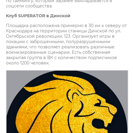
по таймингу, который заранее выкладывается в
соцсети сообщества.
Клуб SUPERATOR в Динской
Площадка расположена примерно в 30 км к северу от
Краснодара на территории станицы Динской по ул.
Октябрьской революции, 123. Организует игры в
локации с заброшенными, полуразрушенными
зданиями, что позволяет реализовать различные
военизированные сценарии. Есть собственная
закрытая группа в ВК с количеством подписчиков
около 1200 человек.