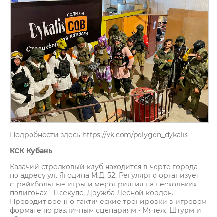
Подробности здесь https://vk.com/polygon_dykalis
КСК Кубань
Казачий стрелковый клуб находится в черте города
по адресу ул. Ягодина М.Д, 52. Регулярно организует
страйкбольные игры и мероприятия на нескольких
полигонах - Псекупс, Дружба Лесной кордон.
Проводит военно-тактические тренировки в игровом
формате по различным сценариям - Мятеж, Штурм и