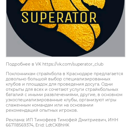
Подробнее в VK https://vk.com/superator_club
Поклонникам страйкбола в Краснодаре предлагается
довольно большой выбор специализированных
клубов и площадок для проведения досуга. Одни
открыты для всех и сочетают услуги страйкбольных
баталий с иными развлечениями, другие, в основном
узкоспециализированные клубы, организуют игры
слаженным командам или на основании
рекомендаций опытных игроков.
Реклама: ИП Тимофеев Тимофей Дмитриевич, ИНН
667118569374, Erid: LdtCK8hHK