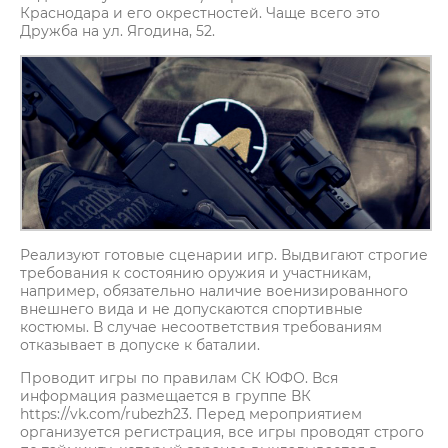
Краснодара и его окрестностей. Чаще всего это
Дружба на ул. Ягодина, 52.
Реализуют готовые сценарии игр. Выдвигают строгие
требования к состоянию оружия и участникам,
например, обязательно наличие военизированного
внешнего вида и не допускаются спортивные
костюмы. В случае несоответствия требованиям
отказывает в допуске к баталии.
Проводит игры по правилам СК ЮФО. Вся
информация размещается в группе ВК
https://vk.com/rubezh23. Перед мероприятием
организуется регистрация, все игры проводят строго