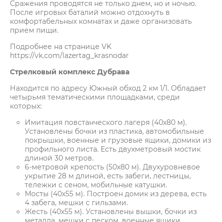
Сражения проводятся не только днем, но и ночью.
После игровых баталий можно отдохнуть в
комфортабельных комнатах и даже организовать
прием пищи.
Подробнее на странице VK
https://vk.com/lazertag_krasnodar
Стрелковый комплекс Дубрава
Находится по адресу Южный обход 2 км 1/1. Обладает
четырьмя тематическими площадками, среди
которых:
Имитация повстанческого лагеря (40х80 м).
Установлены бочки из пластика, автомобильные
покрышки, военные и грузовые ящики, домики из
профильного листа. Есть двухметровый мостик
длиной 30 метров.
6-метровой крепость (50х80 м). Двухуровневое
укрытие 28 м длиной, есть забеги, лестницы,
тележки с сеном, мобильные катушки.
Мосты (40х55 м). Построен домик из дерева, есть
4 забега, мешки с гильзами.
Жесть (40х55 м). Установлены вышки, бочки из
металла, мешки с песком, военные ящики.