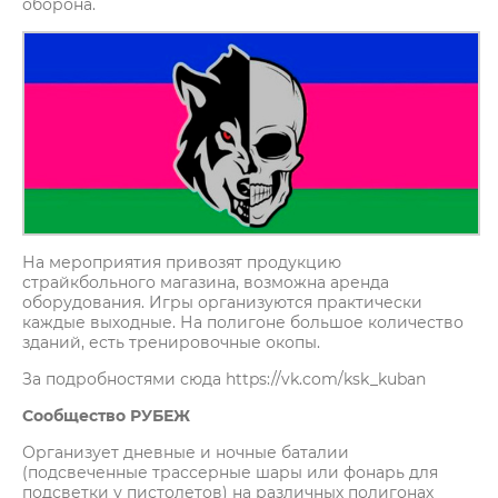
оборона.
На мероприятия привозят продукцию
страйкбольного магазина, возможна аренда
оборудования. Игры организуются практически
каждые выходные. На полигоне большое количество
зданий, есть тренировочные окопы.
За подробностями сюда https://vk.com/ksk_kuban
Сообщество РУБЕЖ
Организует дневные и ночные баталии
(подсвеченные трассерные шары или фонарь для
подсветки у пистолетов) на различных полигонах