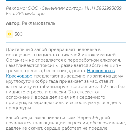
Реклама: ООО «Семейный доктор» ИНН 3662993839
Erid: 2VfnxwbLdpu
Автор:
Рекламодатель
580
Длительный запой превращает человека в
истощенного пациента с тяжёлой интоксикацией.
Организм не справляется с переработкой алкоголя,
накапливаются токсины, развивается абстиненция –
тремор, тревога, бессонница, рвота.
Наркологи в
Краснодаре
предлагают выведение из запоя на дому
круглосуточно: бригада приезжает за час, ставит
капельницу и стабилизирует состояние за 1-2 часа без
лишнего стресса и огласки. Это спасает от
осложнений вроде делирия или сердечного
приступа, возвращая силы и ясность ума уже в день
процедуры.​
Запой редко заканчивается сам. Через 3-5 дней
появляются галлюцинации, агрессия, обезвоживание,
давление скачет, сердце работает на пределе.