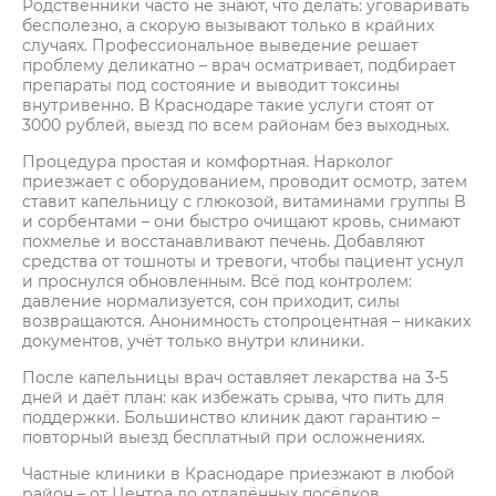
Родственники часто не знают, что делать: уговаривать
бесполезно, а скорую вызывают только в крайних
случаях. Профессиональное выведение решает
проблему деликатно – врач осматривает, подбирает
препараты под состояние и выводит токсины
внутривенно. В Краснодаре такие услуги стоят от
3000 рублей, выезд по всем районам без выходных.​
Процедура простая и комфортная. Нарколог
приезжает с оборудованием, проводит осмотр, затем
ставит капельницу с глюкозой, витаминами группы B
и сорбентами – они быстро очищают кровь, снимают
похмелье и восстанавливают печень. Добавляют
средства от тошноты и тревоги, чтобы пациент уснул
и проснулся обновленным. Всё под контролем:
давление нормализуется, сон приходит, силы
возвращаются. Анонимность стопроцентная – никаких
документов, учёт только внутри клиники.​
После капельницы врач оставляет лекарства на 3-5
дней и даёт план: как избежать срыва, что пить для
поддержки. Большинство клиник дают гарантию –
повторный выезд бесплатный при осложнениях.​
Частные клиники в Краснодаре приезжают в любой
район – от Центра до отдалённых посёлков.