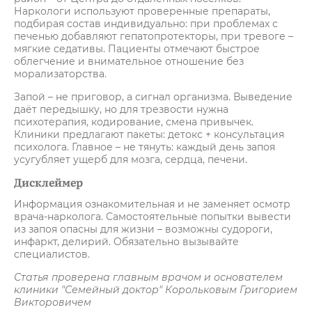
Наркологи используют проверенные препараты,
подбирая состав индивидуально: при проблемах с
печенью добавляют гепатопротекторы, при тревоге –
мягкие седативы. Пациенты отмечают быстрое
облегчение и внимательное отношение без
морализаторства.​
Запой – не приговор, а сигнал организма. Выведение
даёт передышку, но для трезвости нужна
психотерапия, кодирование, смена привычек.
Клиники предлагают пакеты: детокс + консультация
психолога. Главное – не тянуть: каждый день запоя
усугубляет ущерб для мозга, сердца, печени.​
Дисклеймер
Информация ознакомительная и не заменяет осмотр
врача-нарколога. Самостоятельные попытки вывести
из запоя опасны для жизни – возможны судороги,
инфаркт, делирий. Обязательно вызывайте
специалистов.
Статья проверена главным врачом и основателем
клиники "Семейный доктор" Корольковым Григорием
Викторовичем