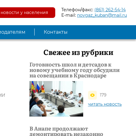
Телефон/факс:
(861) 262-54-14
новости у населения
E-mail:
novgaz_kuban@mail.ru
модателям
Контакты
Свежее из рубрики
Готовность школ и детсадов к
новому учебному году обсудили
на совещании в Краснодаре
179
СМИ
читать новость
В Анапе продолжают
демонтировать незаконно