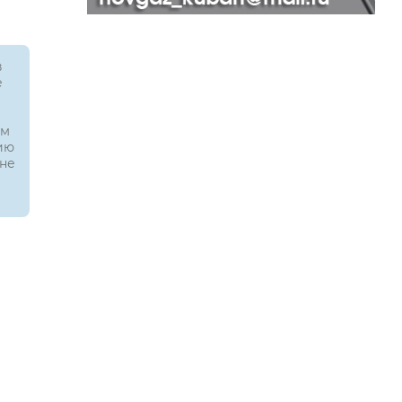
в
е
им
ию
 не