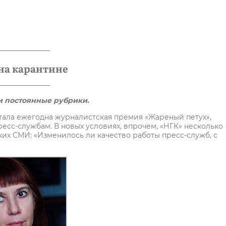
на карантине
ои постоянные рубрики.
тала ежегодна журналистская премия «Жареный петух»,
сс-службам. В новых условиях, впрочем, «НГК» несколько
х СМИ: «Изменилось ли качество работы пресс-служб, с