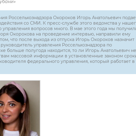
Кубани»
ия Россельхознадзора Окороков Игорь Анатольевич подае
действия со СМИ. К пресс-службе этого ведомства у наше
ю управления вопросов много. В мае этого года мы получил
оря Окорокова на проведение интервью, направили ему
ом, что после выхода из отпуска Игорь Окороков назначит
 руководитель управления Россельхознадзора по
ке больше полугода находится, то ли Игорь Анатольевич н
ствам массовой информации в установленные законом срок
уководителя федерального управления, который работает в