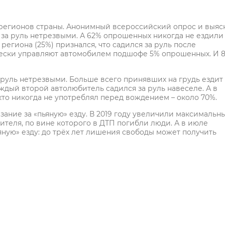
2 регионов страны. Анонимный всероссийский опрос и выяс
за руль нетрезвыми. А 62% опрошенных никогда не ездили
гиона (25%) признался, что садился за руль после
ически управляют автомобилем подшофе 5% опрошенных. И 
руль нетрезвыми. Больше всего принявших на грудь ездит
аждый второй автолюбитель садился за руль навеселе. А в
кто никогда не употреблял перед вождением – около 70%.
зание за «пьяную» езду. В 2019 году увеличили максимальн
дителя, по вине которого в ДТП погибли люди. А в июле
яную» езду: до трёх лет лишения свободы может получить