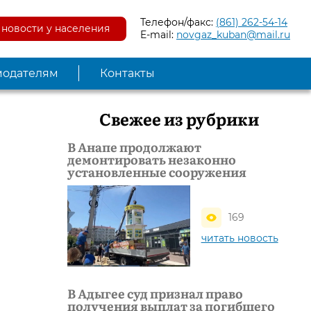
Телефон/факс:
(861) 262-54-14
новости у населения
E-mail:
novgaz_kuban@mail.ru
модателям
Контакты
Свежее из рубрики
В Анапе продолжают
демонтировать незаконно
установленные сооружения
169
читать новость
В Адыгее суд признал право
получения выплат за погибшего