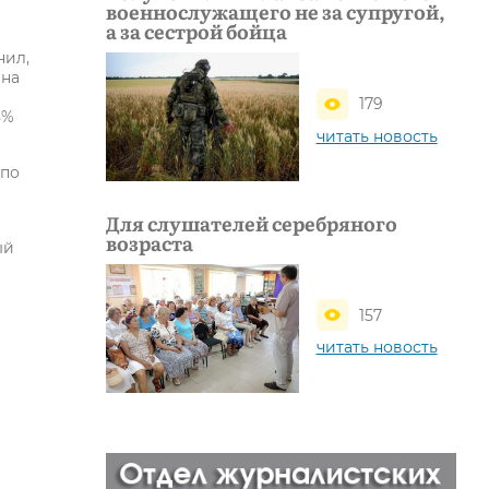
военнослужащего не за супругой,
а за сестрой бойца
нил,
 на
179
8%
читать новость
 по
Для слушателей серебряного
возраста
ый
157
читать новость