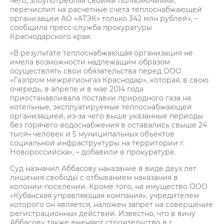
чего, злоупотребляя своими полномочиями,
перечислил на расчетные счета теплоснабжающей
организации АО «АТЭК» только 342 млн рублей», –
сообщила пресс-служба прокуратуры
Краснодарского края.
«В результате теплоснабжающая организация не
имела возможности надлежащим образом
осуществлять свои обязательства перед ООО
«Газпром межрегионгаз Краснодар», которая, в свою
очередь, в апреле и в мае 2014 года
приостанавливала поставки природного газа на
котельные, эксплуатируемые теплоснабжающей
организацией, из-за чего выше указанные периоды
без горячего водоснабжения в оставались свыше 24
тысяч человек и 5 муниципальных объектов
социальной инфраструктуры на территории г.
Новороссийска», – добавили в прокуратуре.
Суд назначил Аббасову наказание в виде двух лет
лишения свободы с отбыванием наказания в
колонии-поселении. Кроме того, на имущество ООО
«Кубанская управляющая компания», учредителем
которого он является, наложен запрет на совершение
регистрационных действий. Известно, что в вину
Аббасову также вменяют строительство в г.