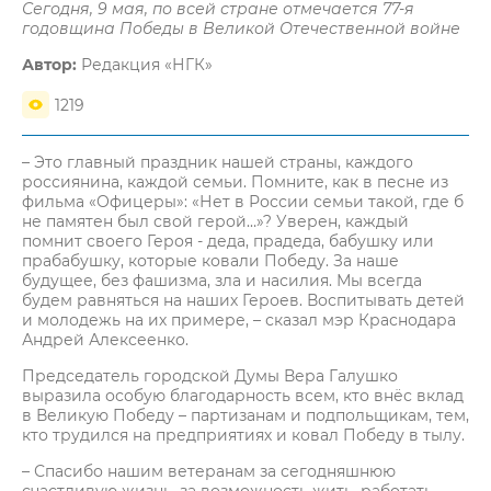
Сегодня, 9 мая, по всей стране отмечается 77-я
годовщина Победы в Великой Отечественной войне
Автор:
Редакция «НГК»
1219
– Это главный праздник нашей страны, каждого
россиянина, каждой семьи. Помните, как в песне из
фильма «Офицеры»: «Нет в России семьи такой, где б
не памятен был свой герой…»? Уверен, каждый
помнит своего Героя - деда, прадеда, бабушку или
прабабушку, которые ковали Победу. За наше
будущее, без фашизма, зла и насилия. Мы всегда
будем равняться на наших Героев. Воспитывать детей
и молодежь на их примере, – сказал мэр Краснодара
Андрей Алексеенко.
Председатель городской Думы Вера Галушко
выразила особую благодарность всем, кто внёс вклад
в Великую Победу – партизанам и подпольщикам, тем,
кто трудился на предприятиях и ковал Победу в тылу.
– Спасибо нашим ветеранам за сегодняшнюю