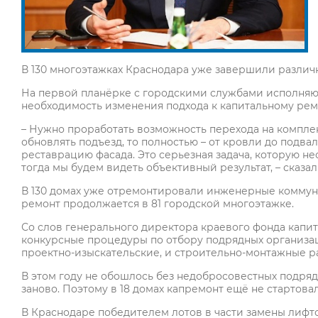
В 130 многоэтажках Краснодара уже завершили различн
На первой планёрке с городскими службами исполняю
необходимость изменения подхода к капитальному рем
– Нужно проработать возможность перехода на компл
обновлять подъезд, то полностью – от кровли до подв
реставрацию фасада. Это серьезная задача, которую н
тогда мы будем видеть объективный результат, – сказа
В 130 домах уже отремонтировали инженерные коммун
ремонт продолжается в 81 городской многоэтажке.
Со слов генерального директора краевого фонда капи
конкурсные процедуры по отбору подрядных организац
проектно-изыскательские, и строительно-монтажные р
В этом году не обошлось без недобросовестных подряд
заново. Поэтому в 18 домах капремонт ещё не стартова
В Краснодаре победителем лотов в части замены лифт