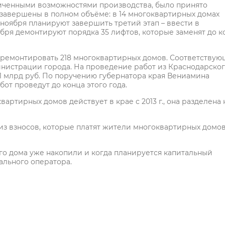
аниченными возможностями производства, было принято
 завершены в полном объёме: в 14 многоквартирных домах
 ноября планируют завершить третий этап – ввести в
ября демонтируют порядка 35 лифтов, которые заменят до к
отремонтировать 218 многоквартирных домов. Соответству
нистрации города. На проведение работ из Краснодарско
1 млрд руб. По поручению губернатора края Вениамина
т проведут до конца этого года.
ртирных домов действует в крае с 2013 г., она разделена 
из взносов, которые платят жители многоквартирных домо
го дома уже накопили и когда планируется капитальный
ального оператора.