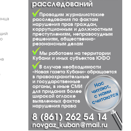
онца
ющий
го
на
в