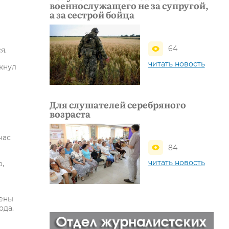
военнослужащего не за супругой,
а за сестрой бойца
64
я.
читать новость
кнул
Для слушателей серебряного
возраста
час
84
читать новость
,
дены
ода.