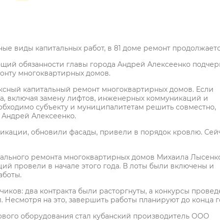
ые виды капитальных работ, в 81 доме ремонт продолжаетс
щий обязанности главы города Андрей Алексеенко подчер
онту многоквартирных домов.
ексный капитальный ремонт многоквартирных домов. Если
ала, включая замену лифтов, инженерных коммуникаций и
еобходимо субъекту и муниципалитетам решить совместно,
л Андрей Алексеенко.
икации, обновили фасады, привели в порядок кровлю. Сей
тального ремонта многоквартирных домов Михаила Лысенко
ий провели в начале этого года. В лоты были включены и
аботы.
чиков: два контракта были расторгнуты, а конкурсы прове
л. Несмотря на это, завершить работы планируют до конца г
ового оборудования стал кубанский производитель ООО