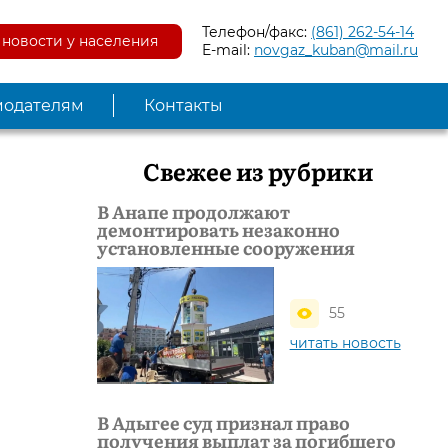
Телефон/факс:
(861) 262-54-14
новости у населения
E-mail:
novgaz_kuban@mail.ru
модателям
Контакты
Свежее из рубрики
В Анапе продолжают
демонтировать незаконно
установленные сооружения
55
читать новость
В Адыгее суд признал право
получения выплат за погибшего