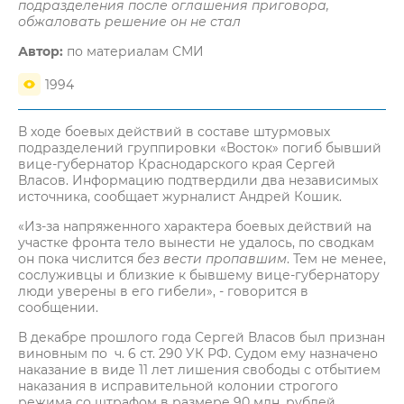
подразделения после оглашения приговора,
обжаловать решение он не стал
Автор:
по материалам СМИ
1994
В ходе боевых действий в составе штурмовых
подразделений группировки «Восток» погиб бывший
вице-губернатор Краснодарского края Сергей
Власов. Информацию подтвердили два независимых
источника, сообщает журналист Андрей Кошик.
«Из-за напряженного характера боевых действий на
участке фронта тело вынести не удалось, по сводкам
он пока числится
без вести пропавшим
. Тем не менее,
сослуживцы и близкие к бывшему вице-губернатору
люди уверены в его гибели», - говорится в
сообщении.
В декабре прошлого года Сергей Власов был признан
виновным по ч. 6 ст. 290 УК РФ. Судом ему назначено
наказание в виде 11 лет лишения свободы с отбытием
наказания в исправительной колонии строгого
режима со штрафом в размере 90 млн. рублей.