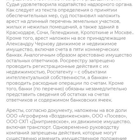
Судья удовлетворила ходатайство надзорного органа.
Как следует из текста определения о принятии
обеспечительных мер, суд постановил наложить
арест на длинный перечень земельных участков,
жилых и нежилых помещений, а также зданий в
Краснодаре, Сочи, Геленджике, Кропоткине и Москве..
Кроме того, арест наложен на все принадлежащие
Александру Чернову движимое и недвижимое
имущество, включая счета в пяти коммерческих
банках. Аналогичным образом арестовано имущество
остальных ответчиков. Росреестру запрещено
проводить регистрационные действия с их
недвижимостью, Роспатенту – с объектами
интеллектуальной собственности, а банкам –
проводить расходные операции по счетам. Кроме
того, банки (по перечню) обязаны незамедлительно
представить сведения об остатках на счетах
ответчиков и содержимом банковских ячеек.
Аресты, согласно документу, наложены на все доли
ООО «Агрофирма «Воздвиженская», ООО «Лосево»,
ООО СХП «Дмитриевское», их движимое имущество,
включая транспорт. Одновременно руководству
компаний запрещены действия, которые могут
существенно изменить имущественное положение