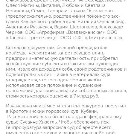
Очкаласова. Среди ответчиков - Александр, Любовь и
Олеся Митины, Виталий, Любовь и Светлана
Новиковы, Семен, Тамара и Татьяна Очкаласовы
(предположительно, родственники покойного экс-
главы Кавказского района края Виталия Очкаласова),
Анастасия Рязанская, Вадим Шестопалов, Александр
Чернов, ООО «Агрофирма «Воздвиженская», ООО
«Лосево». Третье лицо - ООО «СХП «Дмитриевское».
Согласно документам, бывший председатель
крайсуда, несмотря на запрет осуществлять
предпринимательскую деятельность, приобретал
хозяйствующие субъекты и фактически руководил
ими, извлекая доход для себя, своих родственников и
подконтрольных лиц. Также в материалах суда
утверждается, что господин Чернов якобы
использовал свое положение и судейские
полномочия для капитализации собственных активов,
стоимость которых оценена в 7 млрд руб.
Изначально иск заместителя генпрокурора поступил
в Кропоткинский городской суд Кубани.
Рассмотрение дела было передано федеральному
судье Сусанне Хизетль. Чтобы обеспечить иск,
Генпрокуратура запросила суд об аресте всего
имущества ответчиков и запрете ряда действий.