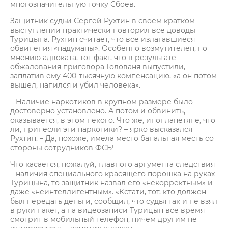
многозначительную точку Сбоев.
Защитник судьи Сергей Рухтин в своем кратком
выступлении практически повторил все доводы
Турицына. Рухтин считает, что все излагавшиеся
обвинения «надуманы». Особенно возмутителен, по
мнению адвоката, тот факт, что в результате
обжалования приговора Голованя выпустили,
заплатив ему 400-тысячную компенсацию, «а он потом
вышел, напился и убил человека».
– Наличие наркотиков в крупном размере было
достоверно установлено. А потом и обвинить,
оказывается, в этом некого. Что же, инопланетяне, что
ли, принесли эти наркотики? – ярко высказался
Рухтин. – Да, похоже, имела место банальная месть со
стороны сотрудников ФСБ!
Что касается, пожалуй, главного аргумента следствия
– наличия специального красящего порошка на руках
Турицына, то защитник назвал его «некорректным» и
даже «неинтеллигентным». «Кстати, тот, кто должен
был передать деньги, сообщил, что судья так и не взял
в руки пакет, а на видеозаписи Турицын все время
смотрит в мобильный телефон, ничем другим не