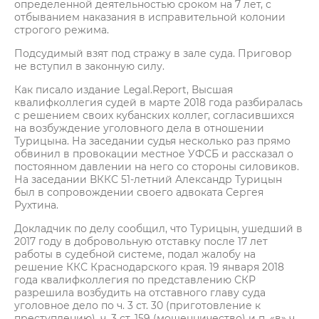
определенной деятельностью сроком на 7 лет, с
отбыванием наказания в исправительной колонии
строгого режима.
Подсудимый взят под стражу в зале суда. Приговор
не вступил в законную силу.
Как писало издание Legal.Report, Высшая
квалифколлегия судей в марте 2018 года разбиралась
с решением своих кубанских коллег, согласившихся
на возбуждение уголовного дела в отношении
Турицына. На заседании судья несколько раз прямо
обвинил в провокации местное УФСБ и рассказал о
постоянном давлении на него со стороны силовиков.
На заседании ВККС 51-летний Александр Турицын
был в сопровождении своего адвоката Сергея
Рухтина.
Докладчик по делу сообщил, что Турицын, ушедший в
2017 году в добровольную отставку после 17 лет
работы в судебной системе, подал жалобу на
решение ККС Краснодарского края. 19 января 2018
года квалифколлегия по представлению СКР
разрешила возбудить на отставного главу суда
уголовное дело по ч. 3 ст. 30 (приготовление к
преступлению), ч. 3 ст. 159 (мошенничество) и п. «в» ч.