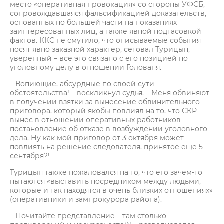
место «оперативная провокация» со стороны УФСБ,
сопровождавшаяся фальсификацией доказательств,
основанных по большей части на показаниях
заинтересованных лиц, а также явной подтасовкой
фактов. ККС не смутило, что описываемые события
носят явно заказной характер, сетовал Турицын,
уверенный – все это связано с его позицией по
уголовному делу в отношении Голованя.
– Вопиющие, абсурдные по своей сути
обстоятельства! – воскликнул судья. – Меня обвиняют
в получении взятки за вынесение обвинительного
приговора, который якобы повлиял на то, что СКР
вынес в отношении оперативных работников
постановление об отказе в возбуждении уголовного
дела. Ну как мой приговор от 3 октября может
повлиять на решение следователя, принятое еще 5
сентября?!
Турицын также пожаловался на то, что его зачем-то
пытаются «выставить посредником между людьми,
которые и так находятся в очень близких отношениях»
(оперативники и зампрокурора района).
– Почитайте представление – там столько