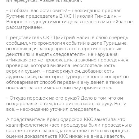
интересуясь», – заметил адвокат.
– Я обязан вас остановить! – неожиданно прервал
Рухтина председатель ВККС Николай Тимошин. –
Вопрос о недопустимости доказательств мы сейчас не
рассматриваем.
Представитель СКР Дмитрий Балин в свою очередь
сообщил, что хронология событий в деле Турицына,
позволяющая заподозрить его в противоправных
действиях и выдать следователям, не нарушена.
«Никакая это не провокация, а законно проведенная
проверка, которая выявила несостоятельность
версии судьи», – подчеркнул он, добавив: есть
аудиозаписи, на которых Турицын вполне конкретно
обговаривает способ передачи ему денег, а также
поясняет, за что именно они ему причитаются.
– Откуда порошок на его руках? Дело в том, что он
поздоровался с тем, кто принес пакет, за руку. Вот и
все, – неожиданно уточнил следователь.
А представитель Краснодарской ККС заметила, что
квалифколлегией «все процедуры были проведены в
соответствии с законодательством» и что «в процесс
оценки доказательств ККС никак не вмешивается».