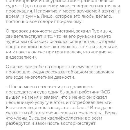
противоречий и несуразностей! – разволновался
судья. – Да, в отношении меня совершена настоящая
провокация. Непонятно и место вручаемой взятки, и
время, и сумма. Лицо, которое это якобы делало,
постоянно все говорит по-разному.
О провокационности действий, заявил Турицын,
свидетельствует и то, что на его руках «каким-то
чудесным образом» оказался спецсостав, которым
оперативники помечают купюры, хотя ни к деньгам,
ни к пакету он «не притрагивался», что «видно на
видеозаписи».
Отвечая сам себе на вопрос, почему все это
произошло, судья рассказал об одном загадочном
эпизоде многолетней давности.
– После моего назначения на должность
председателя суда один бывший работник ФСБ
вышел на меня и заявил, что именно он оказал
неоценимую услугу в этом, и потребовал деньги.
Естественно, я отказался, это же блеф! И тогда он
сказал: ты об этом очень сильно пожалеешь… Верю,
что члены Высшей квалифколлегии во всем
разберутся и законность восторжествует!