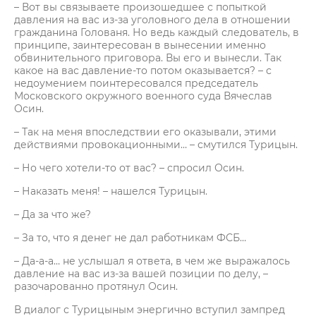
– Вот вы связываете произошедшее с попыткой
давления на вас из-за уголовного дела в отношении
гражданина Голованя. Но ведь каждый следователь, в
принципе, заинтересован в вынесении именно
обвинительного приговора. Вы его и вынесли. Так
какое на вас давление-то потом оказывается? – с
недоумением поинтересовался председатель
Московского окружного военного суда Вячеслав
Осин.
– Так на меня впоследствии его оказывали, этими
действиями провокационными… – смутился Турицын.
– Но чего хотели-то от вас? – спросил Осин.
– Наказать меня! – нашелся Турицын.
– Да за что же?
– За то, что я денег не дал работникам ФСБ…
– Да-а-а… не услышал я ответа, в чем же выражалось
давление на вас из-за вашей позиции по делу, –
разочарованно протянул Осин.
В диалог с Турицыным энергично вступил зампред