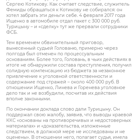
Сергею Котикову. Как считает следствие, служитель
Фемиды обращаться к Котикову не собирался: он
хотел забрать эти деньги себе. 4 февраля 2017 года
Ищенко в автомобиле отдал пакет с 300 000 руб.
Турицыну – и «сделку» тут же прервали сотрудники
ФСБ.
Тем временем обвинительный приговор,
вынесенный судьей Голованю, примерно через
полгода был отменен по процессуальным
основаниям. Более того, Головань, в чьих действиях в
итоге не обнаружили состава преступления, получил
солидную компенсацию из бюджета за незаконное
привлечение к уголовной ответственности и
содержание под стражей – около 400 000 руб. В
отношении Ищенко, Линева и Горенева уголовное
дело так и не возбудили, посчитав их действия
вполне законными.
По окончании доклада слово дали Турицыну. Он
поддержал свою жалобу, заявив, что выводы краевой
ККС «основаны на противоречивых и недостоверных
материалах» и «доказательства, изложенные
следствием, в должной мере не исследованы и не
оценены». В отношении него, полагает судья, имела