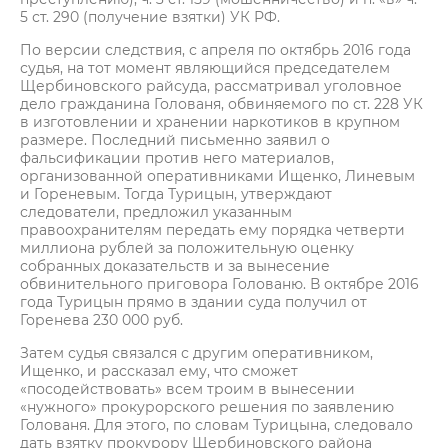
5 ст. 290 (получение взятки) УК РФ.
По версии следствия, с апреля по октябрь 2016 года
судья, на тот момент являющийся председателем
Щербиновского райсуда, рассматривал уголовное
дело гражданина Голованя, обвиняемого по ст. 228 УК
в изготовлении и хранении наркотиков в крупном
размере. Последний письменно заявил о
фальсификации против него материалов,
организованной оперативниками Ищенко, Линевым
и Гореневым. Тогда Турицын, утверждают
следователи, предложил указанным
правоохранителям передать ему порядка четверти
миллиона рублей за положительную оценку
собранных доказательств и за вынесение
обвинительного приговора Голованю. В октябре 2016
года Турицын прямо в здании суда получил от
Горенева 230 000 руб.
Затем судья связался с другим оперативником,
Ищенко, и рассказал ему, что сможет
«посодействовать» всем троим в вынесении
«нужного» прокурорского решения по заявлению
Голованя. Для этого, по словам Турицына, следовало
дать взятку прокурору Щербиновского района