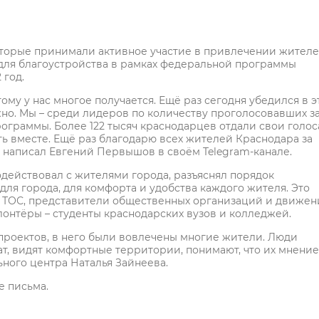
торые принимали активное участие в привлечении жител
 для благоустройства в рамках федеральной программы
 год.
ому у нас многое получается. Ещё раз сегодня убедился в э
но. Мы – среди лидеров по количеству проголосовавших з
ограммы. Более 122 тысяч краснодарцев отдали свои голос
ь вместе. Ещё раз благодарю всех жителей Краснодара за
 – написал Евгений Первышов в своём Telegram-канале.
одействовал с жителями города, разъяснял порядок
 для города, для комфорта и удобства каждого жителя. Это
 ТОС, представители общественных организаций и движен
онтёры – студенты краснодарских вузов и колледжей.
 проектов, в него были вовлечены многие жители. Люди
ат, видят комфортные территории, понимают, что их мнение
ьного центра Наталья Зайнеева.
е письма.