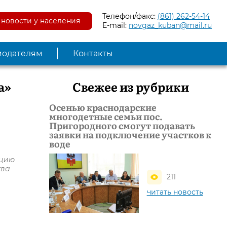
Телефон/факс:
(861) 262-54-14
новости у населения
E-mail:
novgaz_kuban@mail.ru
модателям
Контакты
а»
Свежее из рубрики
Осенью краснодарские
многодетные семьи пос.
Пригородного смогут подавать
заявки на подключение участков к
воде
ацию
тва
211
читать новость