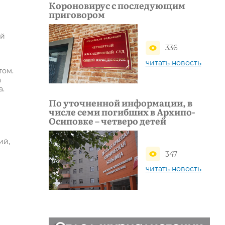
Короновирус с последующим
приговором
ей
336
читать новость
том.
а
а.
По уточненной информации, в
числе семи погибших в Архипо-
Осиповке – четверо детей
ий,
347
читать новость