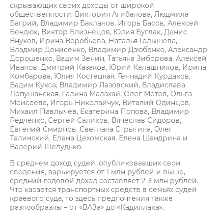
скрывающих своих доходы от широкой
общественности: Виктория Агибалова, Людмила
Багрий, Владимир Бакланов, Игорь Басов, Алексей
Бендюк, Виктор Близнецов, Юлия Буглак, Денис
Внуков, Ирина Воробьева, Наталья Голышева,
Владмир Денисенко, Владимир Дзюбенко, Александр
Дорошенко, Вадим Зенин, Татьяна Зиборова, Алексей
Иванов, Дмитрий Казаков, Юрий Калашников, Ирина
Комбарова, Юлия Костецкая, Геннадий Курдаков,
Вадим Кукса, Владимир Лазовский, Владислава
Лопушанская, Галина Малахай, Олег Метов, Ольга
Моисеева, Игорь Николайчук, Виталий Одинцов,
Михаил Павлычев, Екатерина Попова, Владимир
Редченко, Сергей Саликов, Вячеслав Сидоров,
Евгений Смирнов, Светлана Стрыгина, Олег
Талинский, Елена Цехомская, Елена Шандрина и
Валерий Шелудько.
В среднем доход судей, опубликовавших свои
сведения, варьируется от 1 млн рублей и выше,
средний годовой доход составляет 2-3 млн рублей.
Что касается транспортных средств в семьях судей
краевого суда, то здесь предпочтения также
разнообразны – от «ВАЗа» до «Кадиллака».