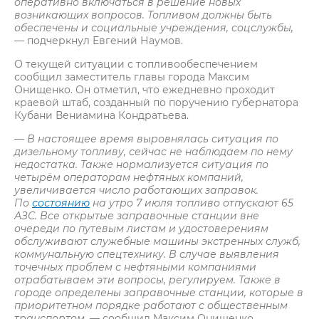
оперативно включаться в решение новых
возникающих вопросов. Топливом должны быть
обеспечены и социальные учреждения, соцслужбы,
— подчеркнул Евгений Наумов.
О текущей ситуации с топливообеспечением
сообщил заместитель главы города Максим
Онищенко. Он отметил, что ежедневно проходит
краевой штаб, созданный по поручению губернатора
Кубани Вениамина Кондратьева.
— В настоящее время выровнялась ситуация по
дизельному топливу, сейчас не наблюдаем по нему
недостатка. Также нормализуется ситуация по
четырём операторам нефтяных компаний,
увеличивается число работающих заправок.
По
состоянию
на утро 7 июля топливо отпускают 65
АЗС. Все открытые заправочные станции вне
очереди по путевым листам и удостоверениям
обслуживают служебные машины экстренных служб,
коммунальную спецтехнику. В случае выявления
точечных проблем с нефтяными компаниями
отрабатываем эти вопросы, регулируем. Также в
городе определены заправочные станции, которые в
приоритетном порядке работают с общественным
транспортом,
— сообщил Максим Онищенко.