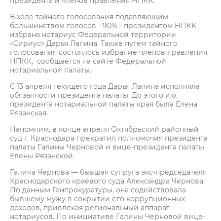
президента и членов правления НПКК.
В ходе тайного голосования подавляющим
большинством голосов - 90% - президентом НПКК
избрана нотариус Федеральной территории
«Сириус» Дарья Лапина. Также путем тайного
голосования состоялось избрание членов правления
НПКК, сообщается на сайте Федеральной
нотариальной палаты.
С 13 апреля текущего года Дарья Лапина исполняла
обязанности президента палаты. До этого и.о.
президента нотариальной палаты края была Елена
Рязанская.
Напомним, в конце апреля Октябрьский районный
суд г. Краснодара прекратил полномочия президента
палаты Галины Черновой и вице-президента палаты
Елены Рязанской.
Галина Чернова — бывшая супруга экс-председателя
Краснодарского краевого суда Александра Чернова.
По данным Генпрокуратуры, она содействовала
бывшему мужу в сокрытии его коррупционных
доходов, привлекая региональный аппарат
нотариусов. По инициативе Галины Черновой вице-