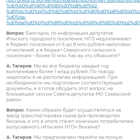
npz.ru/wp/ru/%d1%81%d0%ba%d0%b0%d1%87%d0%b0%d1%8
%d0%b0%d1%80%d1%85%d0%b8%d0%b2-
%d0%bc%d0%b0%d1%82%d0%b5%d1%80%d0%b8%d0%b0%d
%d0%ba-
%d0%be%d0%b1%d1%89%d0%b5%d1%81%d1%82%d0%b2%d0
Вопрос
: Ежегодно, по информации депутатов
Ильского городского поселения, НПЗ недоплачивает
в бюджет поселения от 6 до 8 млн рублей налоговых
отчислений, а в бюджет Северского сельского
поселения – более 10 млн. Как вы это объясните?
А. Тагиров
: Мы во все бюджеты каждый год
выплачиваем более 1 млрд рублей. По поводу
недоплаты я не располагаю информацией. При
необходимости мы подготовим соответствующие
документы, и я готов обсудить этот вопрос на
ближайшей сессии Совета депутатов МО Северский
район.
Вопрос
: Каким образом будет осуществляться на
завод транспортировка сырья для производства
бензина, и кто в итоге станет конечным потребителем
выпускаемого «Ильским НПЗ» бензина?
А. Тагиров
: Мы предполагаем перейти на полную