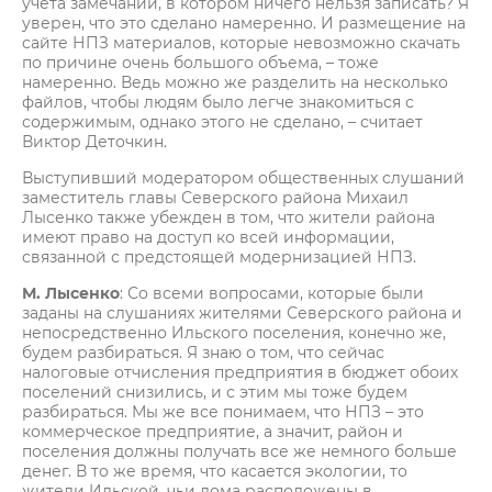
учета замечаний, в котором ничего нельзя записать? Я
уверен, что это сделано намеренно. И размещение на
сайте НПЗ материалов, которые невозможно скачать
по причине очень большого объема, – тоже
намеренно. Ведь можно же разделить на несколько
файлов, чтобы людям было легче знакомиться с
содержимым, однако этого не сделано, – считает
Виктор Деточкин.
Выступивший модератором общественных слушаний
заместитель главы Северского района Михаил
Лысенко также убежден в том, что жители района
имеют право на доступ ко всей информации,
связанной с предстоящей модернизацией НПЗ.
М. Лысенко
: Со всеми вопросами, которые были
заданы на слушаниях жителями Северского района и
непосредственно Ильского поселения, конечно же,
будем разбираться. Я знаю о том, что сейчас
налоговые отчисления предприятия в бюджет обоих
поселений снизились, и с этим мы тоже будем
разбираться. Мы же все понимаем, что НПЗ – это
коммерческое предприятие, а значит, район и
поселения должны получать все же немного больше
денег. В то же время, что касается экологии, то
жители Ильской, чьи дома расположены в