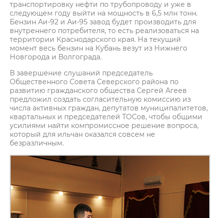
транспортировку нефти по трубопроводу и уже в
следующем году выйти на мощность в 6,5 млн тонн.
Бензин Аи-92 и Аи-95 завод будет производить для
внутреннего потребителя, то есть реализоваться на
территории Краснодарского края. На текущий
момент весь бензин на Кубань везут из Нижнего
Новгорода и Волгограда.
В завершение слушаний председатель
Общественного Совета Северского района по
развитию гражданского общества Сергей Агеев
предложил создать согласительную комиссию из
числа активных граждан, депутатов муниципалитетов,
квартальных и председателей ТОСов, чтобы общими
усилиями найти компромиссное решение вопроса,
который для ильчан оказался совсем не
безразличным.