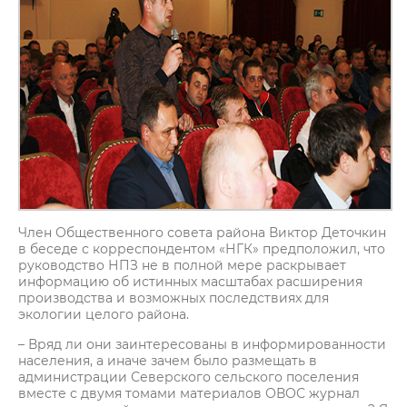
Член Общественного совета района Виктор Деточкин
в беседе с корреспондентом «НГК» предположил, что
руководство НПЗ не в полной мере раскрывает
информацию об истинных масштабах расширения
производства и возможных последствиях для
экологии целого района.
– Вряд ли они заинтересованы в информированности
населения, а иначе зачем было размещать в
администрации Северского сельского поселения
вместе с двумя томами материалов ОВОС журнал