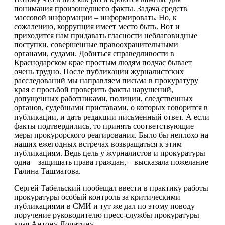
понимания произошедшего факты. Задача средств
массовой информации – информировать. Но, к
сожалению, коррупция имеет место быть. Вот и
приходится нам придавать гласности неблаговидные
поступки, совершенные правоохранительными
органами, судами. Добиться справедливости в
Краснодарском крае простым людям подчас бывает
очень трудно. После публикации журналистских
расследований мы направляем письма в прокуратуру
края с просьбой проверить факты нарушений,
допущенных работниками, полиции, следственных
органов, судебными приставами, о которых говорится в
публикации, и дать редакции письменный ответ. А если
факты подтвердились, то принять соответствующие
меры прокурорского реагирования. Было бы неплохо на
наших ежегодных встречах возвращаться к этим
публикациям. Ведь цель у журналистов и прокуратуры
одна – защищать права граждан, – высказала пожелание
Галина Ташматова.
Сергей Табельский пообещал ввести в практику работы
прокуратуры особый контроль за критическими
публикациями в СМИ и тут же дал по этому поводу
поручение руководителю пресс-службы прокуратуры
края Антону Лопатину.