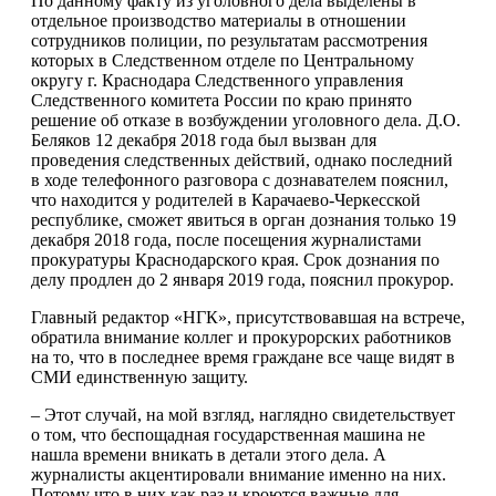
По данному факту из уголовного дела выделены в
отдельное производство материалы в отношении
сотрудников полиции, по результатам рассмотрения
которых в Следственном отделе по Центральному
округу г. Краснодара Следственного управления
Следственного комитета России по краю принято
решение об отказе в возбуждении уголовного дела. Д.О.
Беляков 12 декабря 2018 года был вызван для
проведения следственных действий, однако последний
в ходе телефонного разговора с дознавателем пояснил,
что находится у родителей в Карачаево-Черкесской
республике, сможет явиться в орган дознания только 19
декабря 2018 года, после посещения журналистами
прокуратуры Краснодарского края. Срок дознания по
делу продлен до 2 января 2019 года, пояснил прокурор.
Главный редактор «НГК», присутствовавшая на встрече,
обратила внимание коллег и прокурорских работников
на то, что в последнее время граждане все чаще видят в
СМИ единственную защиту.
– Этот случай, на мой взгляд, наглядно свидетельствует
о том, что беспощадная государственная машина не
нашла времени вникать в детали этого дела. А
журналисты акцентировали внимание именно на них.
Потому что в них как раз и кроются важные для