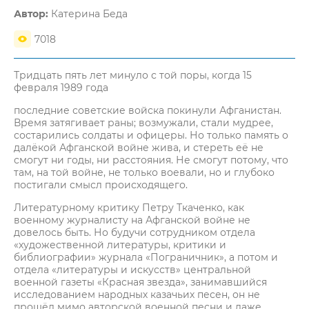
Автор:
Катерина Беда
7018
Тридцать пять лет минуло с той поры, когда 15
февраля 1989 года
последние советские войска покинули Афганистан.
Время затягивает раны; возмужали, стали мудрее,
состарились солдаты и офицеры. Но только память о
далёкой Афганской войне жива, и стереть её не
смогут ни годы, ни расстояния. Не смогут потому, что
там, на той войне, не только воевали, но и глубоко
постигали смысл происходящего.
Литературному критику Петру Ткаченко, как
военному журналисту на Афганской войне не
довелось быть. Но будучи сотрудником отдела
«художественной литературы, критики и
библиографии» журнала «Пограничник», а потом и
отдела «литературы и искусств» центральной
военной газеты «Красная звезда», занимавшийся
исследованием народных казачьих песен, он не
прошёл мимо авторской военной песни и даже