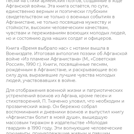
песни на стихи армейских поэтов, созданные в ходе
Афганской войны. Эта книга остаётся, по сути,
единственно верным и поэтически глубоким
свидетельством не только о военных событиях в
Афганистане, не только посвящена мужеству и
стойкости, высоким человеческим качествам,
чувствам и переживаниям воюющих молодых людей,
но и состоянию духа наших солдат и офицеров.
Книга «Время выбрало нас» с нотами вышла в
Воениздате. Итоговая антология поэзии об Афганской
войне «Из пламени Афганистана» (М., «Советская
Россия», 1990 г.). Книги, посвящённые песням,
рождённым в Афганистане, и раскрывающие всю
силу духа, выразившие лучшие чувства молодых
людей, участвовавших в войне.
Для отображения военной жизни и патриотических
устремлений воинов из Афгана, кроме песен и
стихотворений, П. Ткаченко уловил, что необходим и
прозаический жанр. Он бережно собрал
воспоминания и дневники воинов и выпустил книгу
«Афганистан болит в моей душе», вышедшую
массовым тиражом в издательстве «Молодая
гвардия» в 1990 году. Эти волнующие человеческие
документы, принадлежащие живым и павшим