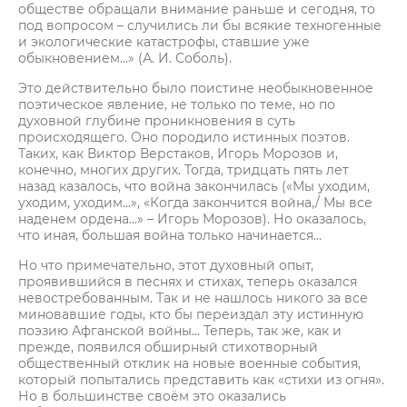
обществе обращали внимание раньше и сегодня, то
под вопросом – случились ли бы всякие техногенные
и экологические катастрофы, ставшие уже
обыкновением...» (А. И. Соболь).
Это действительно было поистине необыкновенное
поэтическое явление, не только по теме, но по
духовной глубине проникновения в суть
происходящего. Оно породило истинных поэтов.
Таких, как Виктор Верстаков, Игорь Морозов и,
конечно, многих других. Тогда, тридцать пять лет
назад казалось, что война закончилась («Мы уходим,
уходим, уходим...», «Когда закончится война,/ Мы все
наденем ордена...» – Игорь Морозов). Но оказалось,
что иная, большая война только начинается...
Но что примечательно, этот духовный опыт,
проявившийся в песнях и стихах, теперь оказался
невостребованным. Так и не нашлось никого за все
миновавшие годы, кто бы переиздал эту истинную
поэзию Афганской войны... Теперь, так же, как и
прежде, появился обширный стихотворный
общественный отклик на новые военные события,
который попытались представить как «стихи из огня».
Но в большинстве своём это оказались