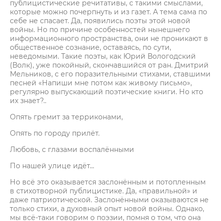
публицистические речитативы, с такими смыслами,
которые можно почерпнуть и из газет. А тема сама по
себе не спасает. Да, появились поэты этой новой
войны. Но по причине особенностей нынешнего
информационного пространства, они не проникают в
общественное сознание, оставаясь, по сути,
неведомыми. Такие поэты, как Юрий Вологодский
(Волк), уже покойный, скончавшийся от ран. Дмитрий
Мельников, с его поразительными стихами, ставшими
песней «Напиши мне потом как живому письмо»,
регулярно выпускающий поэтические книги. Но кто
их знает?..
Опять гремит за терриконами,
Опять по городу прилёт.
Любовь, с глазами воспалёнными
По нашей улице идёт...
Но всё это оказывается заслонённым и потопленным
в стихотворной публицистике. Да, «правильной» и
даже патриотической. Заслонёнными оказываются не
только стихи, а духовный опыт новой войны. Однако,
мы всё-таки говорим о поэзии, помня о том, что она