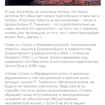
И она, эта война, не окончена потому, что через
десятки лет обжигает своим трагическим огнём нас и
теперь. «Поэтому повесть и неоконченная, – писал в
предисловии П. Ткаченко, – что я действительно не
знаю, чем всё это закончится – ни того, что с героями
моими уже произошло, и того, что с нами произойдёт,
может быть, завтра...».
Повесть «Слово о Мараварской роте. Неоконченная
повесть» вышла в Екатеринбурге, в издательстве
Гуманитарного университета в 2004 г., в Минске
(Хорвест, 2005 г.), а также тремя изданиями под
названием «Особая рота» в московском издательстве
Эксмо-Яуза в 2006 году.
«Читая «Слово о Мараварской роте», я невольно
задумываюсь о той неоценимой и важной роли,
которую сыграл П. Ткаченко в Афганской войне, не
будучи её прямым участником. Ведь уже за то
спасибо, что он в своём проникновенном «Слове»
обращает наше потускневшее и замордованное
сознание на «абсолютное обесценивание
человеческой жизни...» Если б на это в нашем