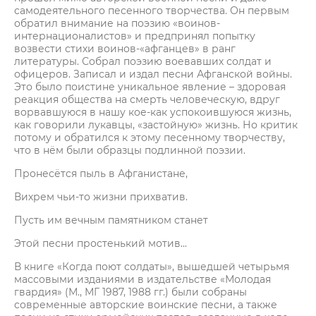
самодеятельного песенного творчества. Он первым
обратил внимание на поэзию «воинов-
интернационалистов» и предпринял попытку
возвести стихи воинов-«афганцев» в ранг
литературы. Собрал поэзию воевавших солдат и
офицеров. Записал и издал песни Афганской войны.
Это было поистине уникальное явление – здоровая
реакция общества на смерть человеческую, вдруг
ворвавшуюся в нашу кое-как успокоившуюся жизнь,
как говорили лукавцы, «застойную» жизнь. Но критик
потому и обратился к этому песенному творчеству,
что в нём были образцы подлинной поэзии.
Пронесётся пыль в Афганистане,
Вихрем чьи-то жизни прихватив.
Пусть им вечным памятником станет
Этой песни простенький мотив...
В книге «Когда поют солдаты», вышедшей четырьмя
массовыми изданиями в издательстве «Молодая
гвардия» (М., МГ 1987, 1988 гг.) были собраны
современные авторские воинские песни, а также