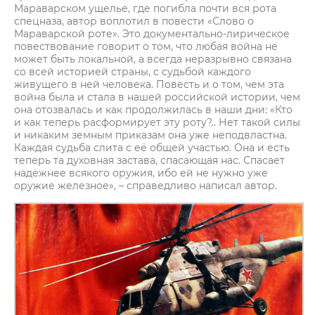
Мараварском ущелье, где погибла почти вся рота
спецназа, автор воплотил в повести «Слово о
Мараварской роте». Это документально-лирическое
повествование говорит о том, что любая война не
может быть локальной, а всегда неразрывно связана
со всей историей страны, с судьбой каждого
живущего в ней человека. Повесть и о том, чем эта
война была и стала в нашей российской истории, чем
она отозвалась и как продолжилась в наши дни: «Кто
и как теперь расформирует эту роту?.. Нет такой силы
и никаким земным приказам она уже неподвластна.
Каждая судьба слита с её общей участью. Она и есть
теперь та духовная застава, спасающая нас. Спасает
надёжнее всякого оружия, ибо ей не нужно уже
оружие железное», – справедливо написал автор.