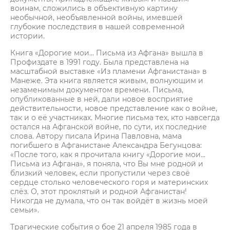
воинам, сложились в объективную картину
необычной, необъявленной войны, имевшей
глубокие последствия в нашей современной
истории.
Книга «Дорогие мои... Письма из Афгана» вышла в
Профиздате в 1991 году. Была представлена на
масштабной выставке «Из пламени Афганистана» в
Манеже. Эта книга является живым, волнующим и
незаменимым документом времени. Письма,
опубликованные в ней, дали новое восприятие
действительности, новое представление как о войне,
так и о её участниках. Многие письма тех, кто навсегда
остался на Афганской войне, по сути, их последние
слова. Автору писала Ирина Павловна, мама
погибшего в Афганистане Александра Бегунцова:
«После того, как я прочитала книгу «Дорогие мои...
Письма из Афгана», я поняла, что Вы мне родной и
близкий человек, если пропустили через своё
сердце столько человеческого горя и материнских
слёз. О, этот проклятый и родной Афганистан!
Никогда не думала, что он так войдёт в жизнь моей
семьи».
Трагические события о бое 21 апреля 1985 года в