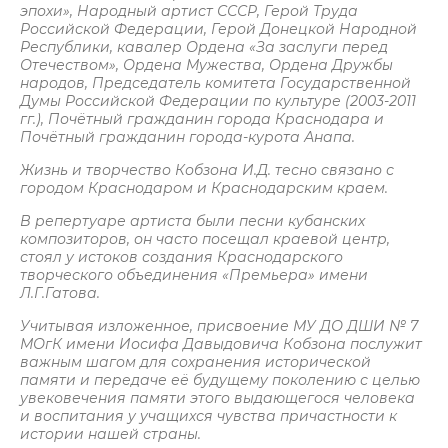
эпохи», Народный артист СССР, Герой Труда
Российской Федерации, Герой Донецкой Народной
Республики, кавалер Ордена «За заслуги перед
Отечеством», Ордена Мужества, Ордена Дружбы
народов, Председатель комитета Государственной
Думы Российской Федерации по культуре (2003-2011
гг.), Почётный гражданин города Краснодара и
Почётный гражданин города-курота Анапа.
Жизнь и творчество Кобзона И.Д. тесно связано с
городом Краснодаром и Краснодарским краем.
В репертуаре артиста были песни кубанских
композиторов, он часто посещал краевой центр,
стоял у истоков создания Краснодарского
творческого объединения «Премьера» имени
Л.Г.Гатова.
Учитывая изложенное, присвоение МУ ДО ДШИ № 7
МОгК имени Иосифа Давыдовича Кобзона послужит
важным шагом для сохранения исторической
памяти и передаче её будущему поколению с целью
увековечения памяти этого выдающегося человека
и воспитания у учащихся чувства причастности к
истории нашей страны.