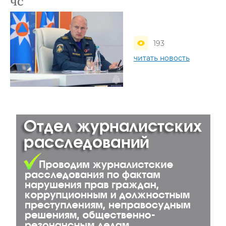
ЧС
193
читать новость