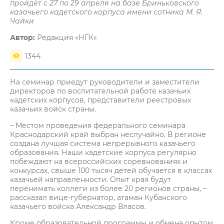
пройдёт с 27 по 29 апреля на базе Бриньковского
казачьего кадетского корпуса имени сотника М. Я.
Чайки
Автор:
Редакция «НГК»
1344
На семинар приедут руководители и заместители
директоров по воспитательной работе казачьих
кадетских корпусов, представители реестровых
казачьих войск страны.
– Местом проведения федерального семинара
Краснодарский край выбран неслучайно. В регионе
создана лучшая система непрерывного казачьего
образования. Наши кадетские корпуса регулярно
побеждают на всероссийских соревнованиях и
конкурсах, свыше 100 тысяч детей обучается в классах
казачьей направленности. Опыт края будут
перенимать коллеги из более 20 регионов страны, –
рассказал вице-губернатор, атаман Кубанского
казачьего войска Александр Власов.
Кроме образовательной программы и обмена опытом