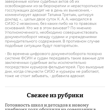
заверенные копии судебных актов об их
освобождении из-за бюрократии и нерасторопности
госслужащих доходят не в день их вынесения, -
комментирует адвокат Татьяна Третьяк, цитируя
доклад: «… целых двое суток К. А. А. находился в
СИЗО-2 незаконно, без каких-либо на то правовых
оснований. Кто же в этом виноват? По мнению
Уполномоченного, необходимо совершенствовать
документооборот между судами и учреждениями
принудительного содержания. В противном случае
подобные ситуации будут повторяться».
- Во времена цифрового документооборота позорно
системе ФСИН и судам передавать такие важные для
заключенных судебные акты исключительно
посредством курьеров-фельдъегерей. Про выходные
дни, когда спецчасти СИЗО и курьеры не работают,
тоже не стоит забывать, - добавила адвокат.
Свежее из рубрики
Готовность школ и детсадов к новому
учебному году обсудили на совещании в