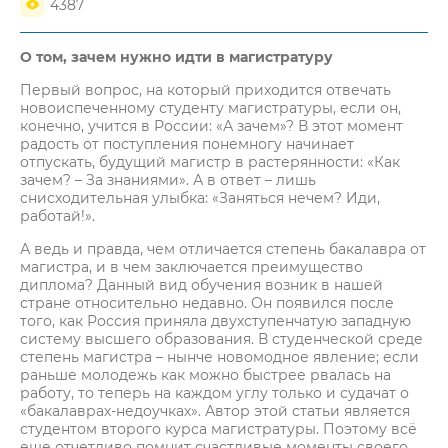
4387
О том, зачем нужно идти в магистратуру
Первый вопрос, на который приходится отвечать
новоиспеченному студенту магистратуры, если он,
конечно, учится в России: «А зачем»? В этот момент
радость от поступления понемногу начинает
отпускать, будущий магистр в растерянности: «Как
зачем? – За знаниями». А в ответ – лишь
снисходительная улыбка: «Заняться нечем? Иди,
работай!».
А ведь и правда, чем отличается степень бакалавра от
магистра, и в чем заключается преимущество
диплома? Данный вид обучения возник в нашей
стране относительно недавно. Он появился после
того, как Россия приняла двухступенчатую западную
систему высшего образования. В студенческой среде
степень магистра – нынче новомодное явление; если
раньше молодежь как можно быстрее рвалась на
работу, то теперь на каждом углу только и судачат о
«бакалаврах-недоучках». Автор этой статьи является
студентом второго курса магистратуры. Поэтому всё
еще отчетливо помнит счастливые моменты своего