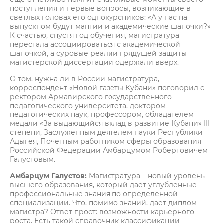
поступления и первые вопросы, возникающие в
светлых головах его однокурсников: «А у нас на
выпускном будут мантии и академические шапочки?»
К счастью, спустя год обучения, магистратура
перестала ассоциироваться с академической
шапочкой, а суровые реалии грядущей защиты
магистерской диссертации одержали вверх.
О том, нужна ли в России магистратура,
корреспондент «Новой газеты Кубани» поговорил с
ректором Армавирского государственного
педагогического университета, доктором
педагогических наук, профессором, обладателем
медали «За выдающийся вклад в развитие Кубани» III
степени, Заслуженным деятелем науки Республики
Адыгея, Почетным работником сферы образования
Российской Федерации Амбарцумом Робертовичем
Галустовым.
Амбарцум Галустов:
Магистратура – новый уровень
высшего образования, который дает углубленные
профессиональные знания по определенной
специализации. Что, помимо знаний, дает диплом
магистра? Ответ прост: возможности карьерного
роста. Есть такой справочник классификации