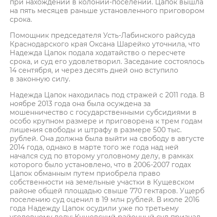
при нахождении в колонии-поселении. Цапок вышла
на пять месяцев раньше установленного приговором
срока.
Помощник председателя Усть-Лабинского райсуда
Краснодарского края Оксана Шарейко уточнила, что
Надежда Цапок подала ходатайство о пересчете
срока, и суд его удовлетворил. Заседание состоялось
14 сентября, и через десять дней оно вступило
в законную силу.
Надежда Цапок находилась под стражей с 2011 года. В
ноябре 2013 года она была осуждена за
мошенничество с государственными субсидиями в
особо крупном размере и приговорена к трем годам
лишения свободы и штрафу в размере 500 тыс.
рублей. Она должна была выйти на свободу в августе
2014 года, однако в марте того же года над ней
начался суд по второму уголовному делу, в рамках
которого было установлено, что в 2006-2007 годах
Цапок обманным путем приобрела право
собственности на земельные участки в Кущевском
районе общей площадью свыше 770 гектаров. Ущерб
поселению суд оценил в 19 млн рублей. В июле 2016
года Надежду Цапок осудили уже по третьему