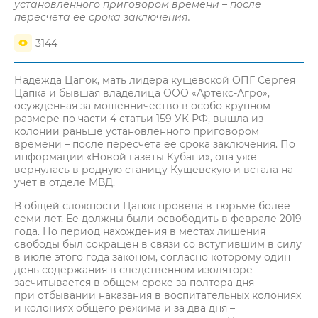
установленного приговором времени – после
пересчета ее срока заключения.
3144
Надежда Цапок, мать лидера кущевской ОПГ Сергея
Цапка и бывшая владелица ООО «Артекс-Агро»,
осужденная за мошенничество в особо крупном
размере по части 4 статьи 159 УК РФ, вышла из
колонии раньше установленного приговором
времени – после пересчета ее срока заключения. По
информации «Новой газеты Кубани», она уже
вернулась в родную станицу Кущевскую и встала на
учет в отделе МВД.
В общей сложности Цапок провела в тюрьме более
семи лет. Ее должны были освободить в феврале 2019
года. Но период нахождения в местах лишения
свободы был сокращен в связи со вступившим в силу
в июле этого года законом, согласно которому один
день содержания в следственном изоляторе
засчитывается в общем сроке за полтора дня
при отбывании наказания в воспитательных колониях
и колониях общего режима и за два дня –