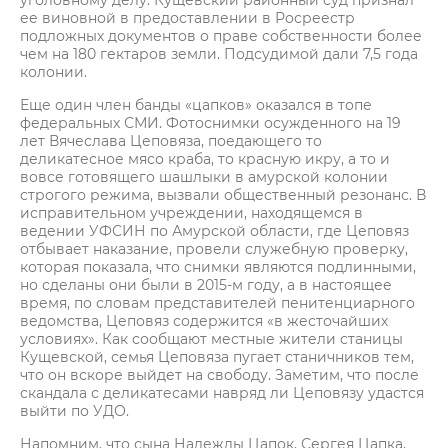
уголовному делу: Кущевский районный суд признал
ее виновной в предоставлении в Росреестр
подложных документов о праве собственности более
чем на 180 гектаров земли. Подсудимой дали 7,5 года
колонии.
Еще один член банды «цапков» оказался в топе
федеральных СМИ. Фотоснимки осужденного на 19
лет Вячеслава Цеповяза, поедающего то
деликатесное мясо краба, то красную икру, а то и
вовсе готовящего шашлыки в амурской колонии
строгого режима, вызвали общественный резонанс. В
исправительном учреждении, находящемся в
ведении УФСИН по Амурской области, где Цеповяз
отбывает наказание, провели служебную проверку,
которая показала, что снимки являются подлинными,
но сделаны они были в 2015-м году, а в настоящее
время, по словам представителей пенитенциарного
ведомства, Цеповяз содержится «в жесточайших
условиях». Как сообщают местные жители станицы
Кущевской, семья Цеповяза пугает станичников тем,
что он вскоре выйдет на свободу. Заметим, что после
скандала с деликатесами навряд ли Цеповязу удастся
выйти по УДО.
Напомним, что сына Надежды Цапок, Сергея Цапка,