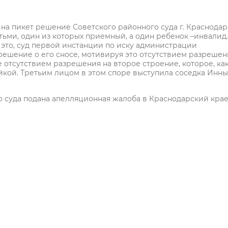
на пикет решение Советского районного суда г. Краснодар
тьми, один из которых приемный, а один ребенок –инвалид.
а это, суд первой инстанции по иску администрации
ешение о его сносе, мотивируя это отсутствием разрешен
е отсутствием разрешения на второе строение, которое, ка
йкой. Третьим лицом в этом споре выступила соседка Инны
о суда подана апелляционная жалоба в Краснодарский кра