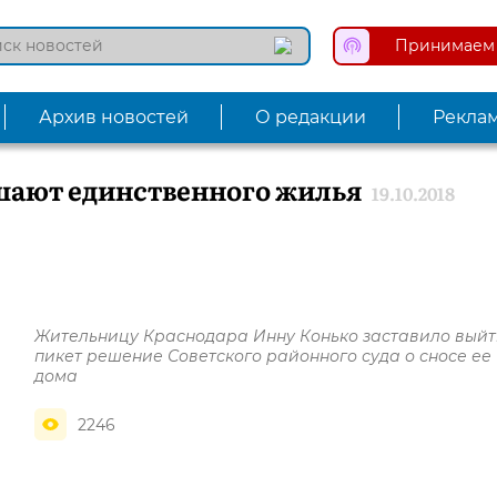
Принимаем 
Архив новостей
О редакции
Рекла
шают единственного жилья
19.10.2018
Жительницу Краснодара Инну Конько заставило выйт
пикет решение Советского районного суда о сносе ее
дома
2246