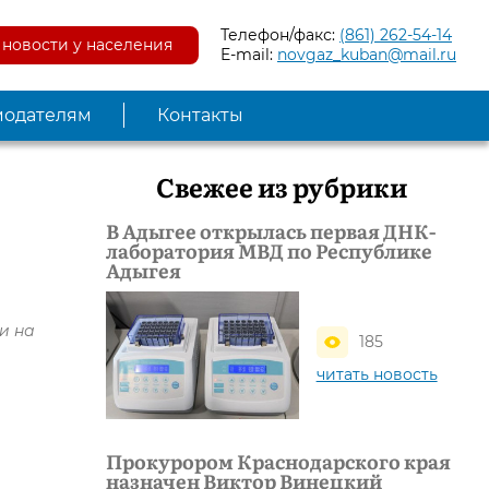
Телефон/факс:
(861) 262-54-14
новости у населения
E-mail:
novgaz_kuban@mail.ru
модателям
Контакты
Свежее из рубрики
В Адыгее открылась первая ДНК-
лаборатория МВД по Республике
Адыгея
и на
185
читать новость
Прокурором Краснодарского края
назначен Виктор Винецкий