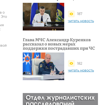
а о
187
 Это
читать новость
ия
к
Глава МЧС Александр Куренков
рассказал о новых мерах
евой
поддержки пострадавших при ЧС
182
читать новость