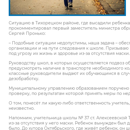
Ситуацию в Тихорецком районе, где высадили ребенка 
прокомментировал первый заместитель министра обра
Сергей Пронько:
– Подобные ситуации недопустимы, наша задача – обес
организации и на пути следования к школе. Призываю п
под угрозу их жизнь и здоровье из-за отсутствия маски.
Руководству школ, в которых осуществляется подвоз 
предусмотреть наличие в транспорте необходимого к
классные руководители выдают их обучающимся в случ
дезобработку.
Муниципальному управлению образованием поручено 
проверку, по результатам которой принять меры по н
О том, понесёт ли какую-либо ответственность учитель
неизвестно.
Напомним, учительница школы № 37 ст. Алексеевской 
из-за отсутствия у него маски. Ребенок вынужден был д
было. До хутора Октябрьского, где живёт ребенок, он