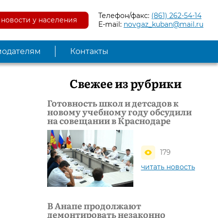
Телефон/факс:
(861) 262-54-14
новости у населения
E-mail:
novgaz_kuban@mail.ru
модателям
Контакты
Свежее из рубрики
Готовность школ и детсадов к
новому учебному году обсудили
на совещании в Краснодаре
179
читать новость
В Анапе продолжают
демонтировать незаконно