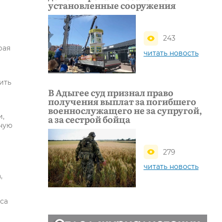
установленные сооружения
243
рая
читать новость
ить
В Адыгее суд признал право
получения выплат за погибшего
военнослужащего не за супругой,
и,
а за сестрой бойца
рную
279
читать новость
,
са