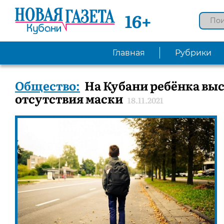
16+
Главная
Рубрики
Общество:
На Кубани ребёнка выс
отсутствия маски
18.11.2021