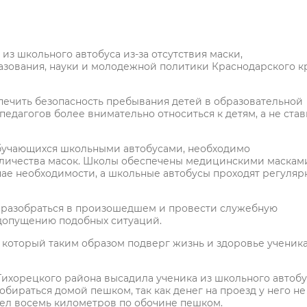
из школьного автобуса из-за отсутствия маски,
зования, науки и молодежной политики Краснодарского к
печить безопасность пребывания детей в образовательной
едагогов более внимательно относиться к детям, а не став
обучающихся школьными автобусами, необходимо
оличества масок. Школы обеспечены медицинскими маскам
ае необходимости, а школьные автобусы проходят регуля
разобраться в произошедшем и провести служебную
едопущению подобных ситуаций.
, который таким образом подверг жизнь и здоровье ученика
Тихорецкого района высадила ученика из школьного автобу
обираться домой пешком, так как денег на проезд у него не
 шел восемь километров по обочине пешком.